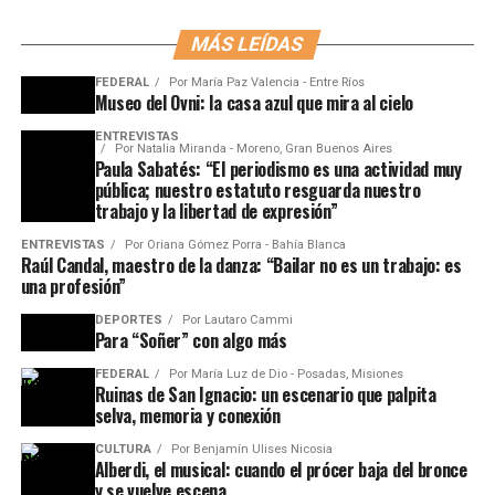
MÁS LEÍDAS
FEDERAL
Por
María Paz Valencia - Entre Ríos
Museo del Ovni: la casa azul que mira al cielo
ENTREVISTAS
Por
Natalia Miranda - Moreno, Gran Buenos Aires
Paula Sabatés: “El periodismo es una actividad muy
pública; nuestro estatuto resguarda nuestro
trabajo y la libertad de expresión”
ENTREVISTAS
Por
Oriana Gómez Porra - Bahía Blanca
Raúl Candal, maestro de la danza: “Bailar no es un trabajo: es
una profesión”
DEPORTES
Por
Lautaro Cammi
Para “Soñer” con algo más
FEDERAL
Por
María Luz de Dio - Posadas, Misiones
Ruinas de San Ignacio: un escenario que palpita
selva, memoria y conexión
CULTURA
Por
Benjamín Ulises Nicosia
Alberdi, el musical: cuando el prócer baja del bronce
y se vuelve escena