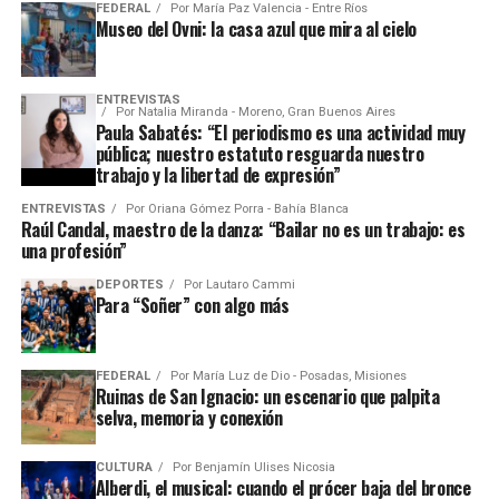
FEDERAL
Por
María Paz Valencia - Entre Ríos
Museo del Ovni: la casa azul que mira al cielo
ENTREVISTAS
Por
Natalia Miranda - Moreno, Gran Buenos Aires
Paula Sabatés: “El periodismo es una actividad muy
pública; nuestro estatuto resguarda nuestro
trabajo y la libertad de expresión”
ENTREVISTAS
Por
Oriana Gómez Porra - Bahía Blanca
Raúl Candal, maestro de la danza: “Bailar no es un trabajo: es
una profesión”
DEPORTES
Por
Lautaro Cammi
Para “Soñer” con algo más
FEDERAL
Por
María Luz de Dio - Posadas, Misiones
Ruinas de San Ignacio: un escenario que palpita
selva, memoria y conexión
CULTURA
Por
Benjamín Ulises Nicosia
Alberdi, el musical: cuando el prócer baja del bronce