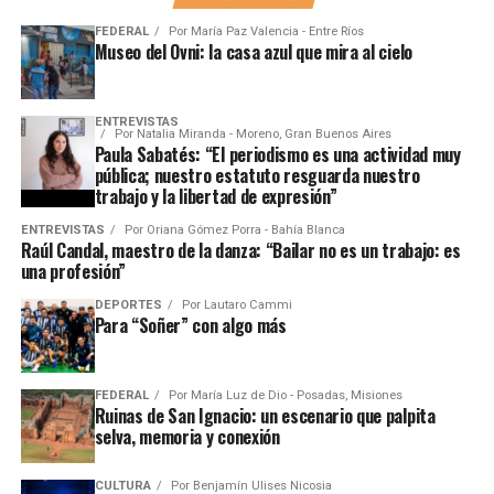
FEDERAL
Por
María Paz Valencia - Entre Ríos
Museo del Ovni: la casa azul que mira al cielo
ENTREVISTAS
Por
Natalia Miranda - Moreno, Gran Buenos Aires
Paula Sabatés: “El periodismo es una actividad muy
pública; nuestro estatuto resguarda nuestro
trabajo y la libertad de expresión”
ENTREVISTAS
Por
Oriana Gómez Porra - Bahía Blanca
Raúl Candal, maestro de la danza: “Bailar no es un trabajo: es
una profesión”
DEPORTES
Por
Lautaro Cammi
Para “Soñer” con algo más
FEDERAL
Por
María Luz de Dio - Posadas, Misiones
Ruinas de San Ignacio: un escenario que palpita
selva, memoria y conexión
CULTURA
Por
Benjamín Ulises Nicosia