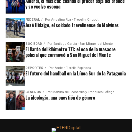
Alberdi, el musical: cuando el prócer baja del bronce
y se vuelve escena
FEDERAL
Por
Angelina Roa - Trevelin, Chubut
José Hidalgo, el soldado trevelinense de Malvinas
SOCIEDAD
Por
Santiago García - San Miguel del Monte
El llanto del kilómetro 111: el eco de la masacre
policial que conmovió a San Miguel del Monte
DEPORTES
Por
Ambar Fiorella Espinoza
El futuro del handball en la Línea Sur de la Patagonia
GÉNEROS
Por
Martína de Leonardis y Francisco Lofiego
La ideología, una cuestión de género