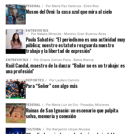
FEDERAL
Por
María Paz Valencia - Entre Ríos
Museo del Ovni: la casa azul que mira al cielo
ENTREVISTAS
Por
Natalia Miranda - Moreno, Gran Buenos Aires
Paula Sabatés: “El periodismo es una actividad muy
pública; nuestro estatuto resguarda nuestro
trabajo y la libertad de expresión”
ENTREVISTAS
Por
Oriana Gómez Porra - Bahía Blanca
Raúl Candal, maestro de la danza: “Bailar no es un trabajo: es
una profesión”
DEPORTES
Por
Lautaro Cammi
Para “Soñer” con algo más
FEDERAL
Por
María Luz de Dio - Posadas, Misiones
Ruinas de San Ignacio: un escenario que palpita
selva, memoria y conexión
CULTURA
Por
Benjamín Ulises Nicosia