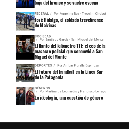
baja del bronce y se vuelve escena
FEDERAL
Por
Angelina Roa - Trevelin, Chubut
José Hidalgo, el soldado trevelinense
de Malvinas
SOCIEDAD
Por
Santiago García - San Miguel del Monte
El llanto del kilómetro 111: el eco de la
masacre policial que conmovió a San
Miguel del Monte
DEPORTES
Por
Ambar Fiorella Espinoza
El futuro del handball en la Línea Sur
de la Patagonia
GÉNEROS
Por
Martína de Leonardis y Francisco Lofiego
La ideología, una cuestión de género