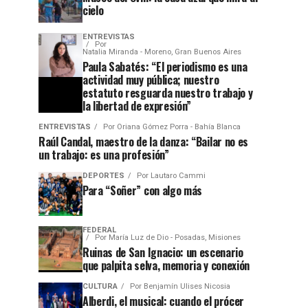
cielo
ENTREVISTAS
Por
Natalia Miranda - Moreno, Gran Buenos Aires
Paula Sabatés: “El periodismo es una
actividad muy pública; nuestro
estatuto resguarda nuestro trabajo y
la libertad de expresión”
ENTREVISTAS
Por
Oriana Gómez Porra - Bahía Blanca
Raúl Candal, maestro de la danza: “Bailar no es
un trabajo: es una profesión”
DEPORTES
Por
Lautaro Cammi
Para “Soñer” con algo más
FEDERAL
Por
María Luz de Dio - Posadas, Misiones
Ruinas de San Ignacio: un escenario
que palpita selva, memoria y conexión
CULTURA
Por
Benjamín Ulises Nicosia
Alberdi, el musical: cuando el prócer