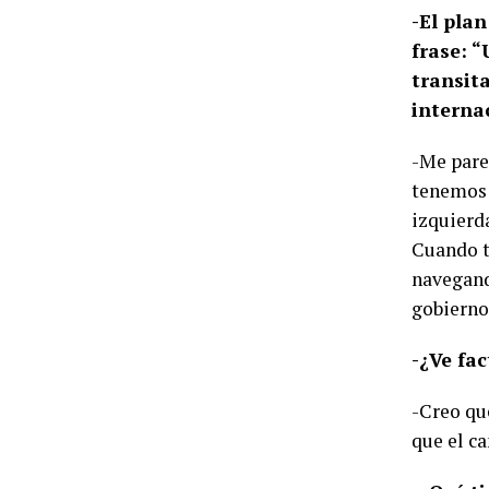
-El pla
frase: “
transit
interna
-Me pare
tenemos 
izquierda
Cuando t
navegando
gobierno,
-¿Ve fac
-Creo qu
que el c