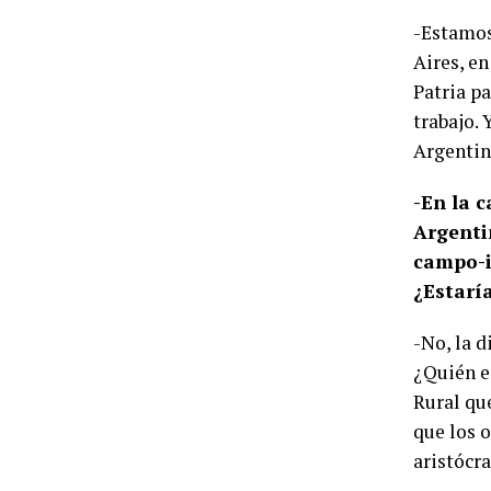
-Estamos
Aires, en
Patria pa
trabajo. 
Argentin
-En la c
Argenti
campo-i
¿Estarí
-No, la 
¿Quién e
Rural que
que los 
aristócr