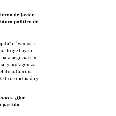
bierno de Javier
futuro político de
apita” o “Vamos a
mo dirige hoy su
 para negociar con
mar y protagoniza
elatina. Con una
lista de inclusión y
alores
. ¿Qué
o partido