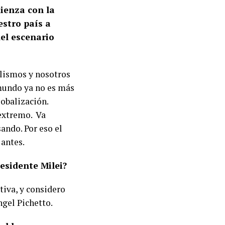
enza con la
estro país a
del escenario
lismos y nosotros
 mundo ya no es más
lobalización.
extremo. Va
sando. Por eso el
 antes.
residente Milei?
tiva, y considero
ngel Pichetto.