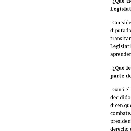
-¿Qué t
Legislat
-Conside
diputado
transitan
Legislati
aprender
-¿Qué le
parte d
-Ganó el 
decidido 
dicen qu
combate.
president
derecho d