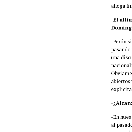
ahoga fi
-El últ
Domingo 
-Perón si
pasando 
una disc
nacional
Obviamen
abiertos
explicit
-¿Alcan
-En nues
al pasad