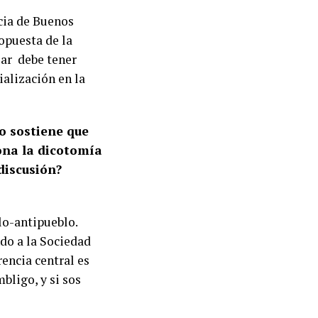
cia de Buenos
ropuesta de la
jar debe tener
ialización en la
mo sostiene que
ona la dicotomía
discusión?
lo-antipueblo.
do a la Sociedad
rencia central es
bligo, y si sos