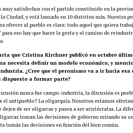
 muy satisfechos con el partido constituido en la provin
 la Ciudad, y está lanzado en 10 distritos más. Nuestra p
ra ofrecer al pueblo es clara: todo aquel que quiera traba
Y para eso hay que hacer la gesta y el camino de reindustr
a.
arta que Cristina Kirchner publicó en octubre últi
na necesita definir un modelo económico, y menci
ndustria. ¿Cree que el peronismo va a ir hacia esa 
a dispuesto a formar parte?
discusión nunca fue campo-industria, la discusión es pueb
s el antipueblo? La oligarquía. Nosotros estamos ofertan
 dejen de ser oligarcas y pasen a ser aristócratas. La dife
oligarcas toman las decisiones de gobierno mirando su om
ata tomás las decisiones en función del bien común.