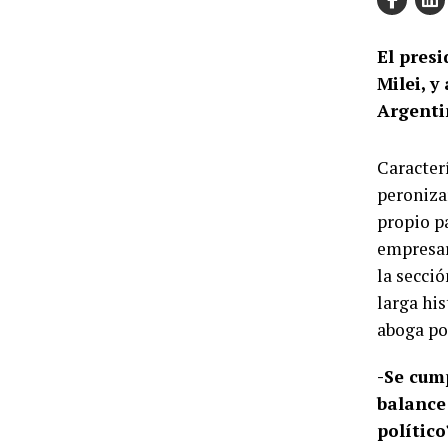
El presi
Milei, y
Argenti
Caracter
peroniza
propio p
empresar
la secci
larga his
aboga po
-Se cum
balance
político