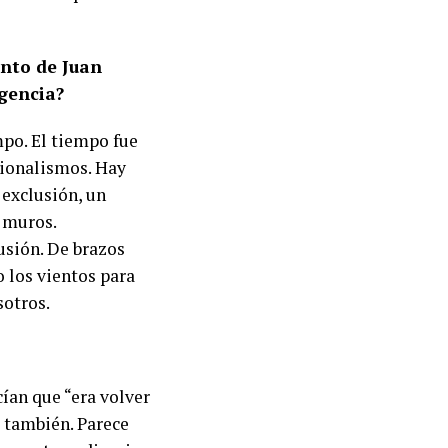
ento de Juan
igencia?
mpo. El tiempo fue
cionalismos. Hay
 exclusión, un
 muros.
usión. De brazos
 los vientos para
sotros.
ían que “era volver
 también. Parece