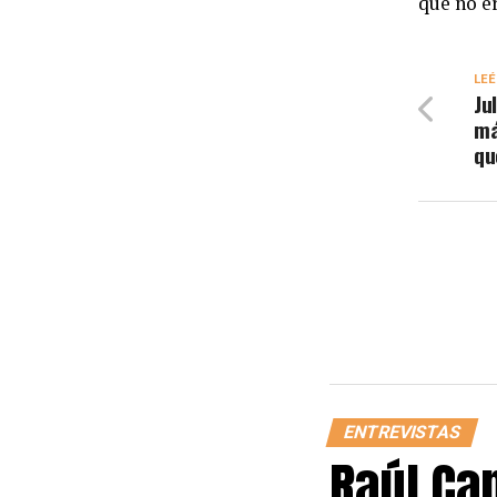
que no ér
LEÉ
Ju
má
qu
ENTREVISTAS
Raúl Ca