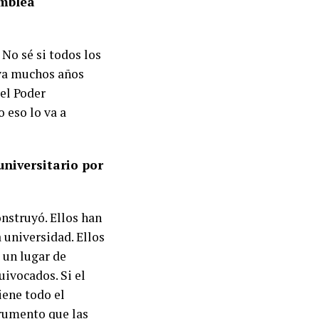
amblea
No sé si todos los
eva muchos años
 el Poder
o eso lo va a
universitario por
onstruyó. Ellos han
a universidad. Ellos
 un lugar de
ivocados. Si el
iene todo el
trumento que las