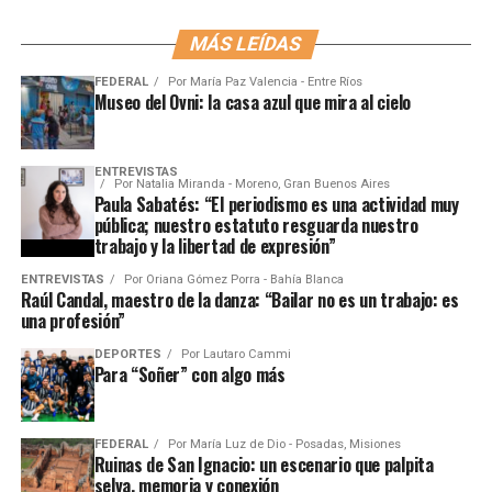
MÁS LEÍDAS
FEDERAL
Por
María Paz Valencia - Entre Ríos
Museo del Ovni: la casa azul que mira al cielo
ENTREVISTAS
Por
Natalia Miranda - Moreno, Gran Buenos Aires
Paula Sabatés: “El periodismo es una actividad muy
pública; nuestro estatuto resguarda nuestro
trabajo y la libertad de expresión”
ENTREVISTAS
Por
Oriana Gómez Porra - Bahía Blanca
Raúl Candal, maestro de la danza: “Bailar no es un trabajo: es
una profesión”
DEPORTES
Por
Lautaro Cammi
Para “Soñer” con algo más
FEDERAL
Por
María Luz de Dio - Posadas, Misiones
Ruinas de San Ignacio: un escenario que palpita
selva, memoria y conexión