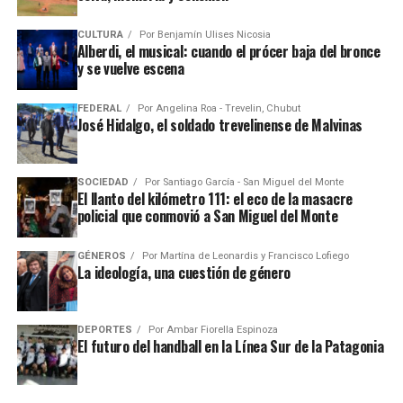
CULTURA
Por
Benjamín Ulises Nicosia
Alberdi, el musical: cuando el prócer baja del bronce
y se vuelve escena
FEDERAL
Por
Angelina Roa - Trevelin, Chubut
José Hidalgo, el soldado trevelinense de Malvinas
SOCIEDAD
Por
Santiago García - San Miguel del Monte
El llanto del kilómetro 111: el eco de la masacre
policial que conmovió a San Miguel del Monte
GÉNEROS
Por
Martína de Leonardis y Francisco Lofiego
La ideología, una cuestión de género
DEPORTES
Por
Ambar Fiorella Espinoza
El futuro del handball en la Línea Sur de la Patagonia