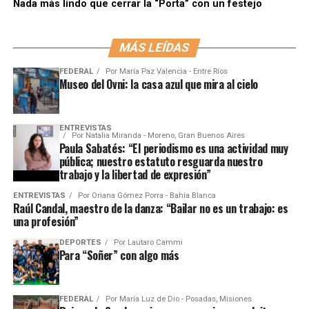
Nada más lindo que cerrar la “Porta” con un festejo
MÁS LEÍDAS
FEDERAL
Por
María Paz Valencia - Entre Ríos
Museo del Ovni: la casa azul que mira al cielo
ENTREVISTAS
Por
Natalia Miranda - Moreno, Gran Buenos Aires
Paula Sabatés: “El periodismo es una actividad muy
pública; nuestro estatuto resguarda nuestro
trabajo y la libertad de expresión”
ENTREVISTAS
Por
Oriana Gómez Porra - Bahía Blanca
Raúl Candal, maestro de la danza: “Bailar no es un trabajo: es
una profesión”
DEPORTES
Por
Lautaro Cammi
Para “Soñer” con algo más
FEDERAL
Por
María Luz de Dio - Posadas, Misiones