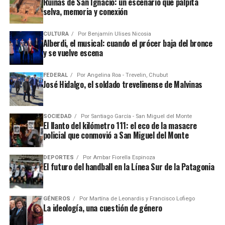
Ruinas de San Ignacio: un escenario que palpita
selva, memoria y conexión
CULTURA
Por
Benjamín Ulises Nicosia
Alberdi, el musical: cuando el prócer baja del bronce
y se vuelve escena
FEDERAL
Por
Angelina Roa - Trevelin, Chubut
José Hidalgo, el soldado trevelinense de Malvinas
SOCIEDAD
Por
Santiago García - San Miguel del Monte
El llanto del kilómetro 111: el eco de la masacre
policial que conmovió a San Miguel del Monte
DEPORTES
Por
Ambar Fiorella Espinoza
El futuro del handball en la Línea Sur de la Patagonia
GÉNEROS
Por
Martína de Leonardis y Francisco Lofiego
La ideología, una cuestión de género