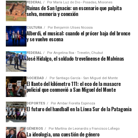
FEDERAL
Por
María Luz de Dio - Posadas, Misiones
Ruinas de San Ignacio: un escenario que palpita
selva, memoria y conexión
CULTURA
Por
Benjamín Ulises Nicosia
Alberdi, el musical: cuando el prócer baja del bronce
y se vuelve escena
FEDERAL
Por
Angelina Roa - Trevelin, Chubut
José Hidalgo, el soldado trevelinense de Malvinas
SOCIEDAD
Por
Santiago García - San Miguel del Monte
El llanto del kilómetro 111: el eco de la masacre
policial que conmovió a San Miguel del Monte
DEPORTES
Por
Ambar Fiorella Espinoza
El futuro del handball en la Línea Sur de la Patagonia
GÉNEROS
Por
Martína de Leonardis y Francisco Lofiego
La ideología, una cuestión de género