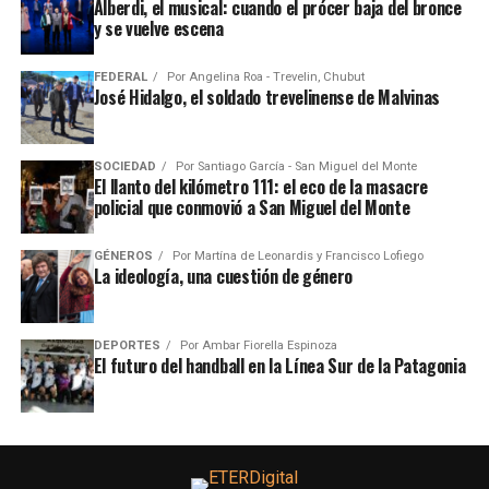
Alberdi, el musical: cuando el prócer baja del bronce
y se vuelve escena
FEDERAL
Por
Angelina Roa - Trevelin, Chubut
José Hidalgo, el soldado trevelinense de Malvinas
SOCIEDAD
Por
Santiago García - San Miguel del Monte
El llanto del kilómetro 111: el eco de la masacre
policial que conmovió a San Miguel del Monte
GÉNEROS
Por
Martína de Leonardis y Francisco Lofiego
La ideología, una cuestión de género
DEPORTES
Por
Ambar Fiorella Espinoza
El futuro del handball en la Línea Sur de la Patagonia