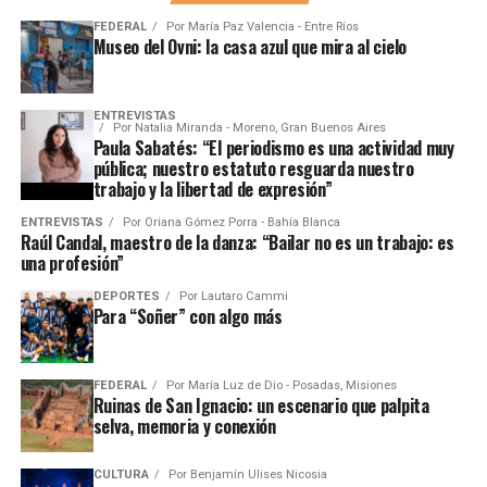
FEDERAL
Por
María Paz Valencia - Entre Ríos
Museo del Ovni: la casa azul que mira al cielo
ENTREVISTAS
Por
Natalia Miranda - Moreno, Gran Buenos Aires
Paula Sabatés: “El periodismo es una actividad muy
pública; nuestro estatuto resguarda nuestro
trabajo y la libertad de expresión”
ENTREVISTAS
Por
Oriana Gómez Porra - Bahía Blanca
Raúl Candal, maestro de la danza: “Bailar no es un trabajo: es
una profesión”
DEPORTES
Por
Lautaro Cammi
Para “Soñer” con algo más
FEDERAL
Por
María Luz de Dio - Posadas, Misiones
Ruinas de San Ignacio: un escenario que palpita
selva, memoria y conexión
CULTURA
Por
Benjamín Ulises Nicosia