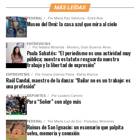
MÁS LEÍDAS
FEDERAL
Por
María Paz Valencia - Entre Ríos
Museo del Ovni: la casa azul que mira al cielo
ENTREVISTAS
Por
Natalia Miranda - Moreno, Gran Buenos Aires
Paula Sabatés: “El periodismo es una actividad muy
pública; nuestro estatuto resguarda nuestro
trabajo y la libertad de expresión”
ENTREVISTAS
Por
Oriana Gómez Porra - Bahía Blanca
Raúl Candal, maestro de la danza: “Bailar no es un trabajo: es
una profesión”
DEPORTES
Por
Lautaro Cammi
Para “Soñer” con algo más
FEDERAL
Por
María Luz de Dio - Posadas, Misiones
Ruinas de San Ignacio: un escenario que palpita
selva, memoria y conexión