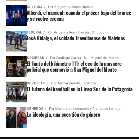
CULTURA
Por
Benjamín Ulises Nicosia
Alberdi, el musical: cuando el prócer baja del bronce
y se vuelve escena
FEDERAL
Por
Angelina Roa - Trevelin, Chubut
José Hidalgo, el soldado trevelinense de Malvinas
SOCIEDAD
Por
Santiago García - San Miguel del Monte
El llanto del kilómetro 111: el eco de la masacre
policial que conmovió a San Miguel del Monte
DEPORTES
Por
Ambar Fiorella Espinoza
El futuro del handball en la Línea Sur de la Patagonia
GÉNEROS
Por
Martína de Leonardis y Francisco Lofiego
La ideología, una cuestión de género