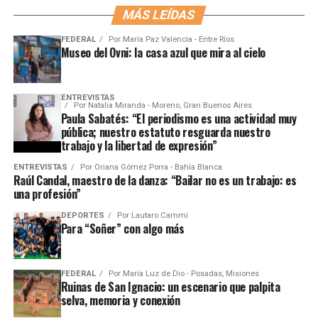
MÁS LEÍDAS
FEDERAL
Por
María Paz Valencia - Entre Ríos
Museo del Ovni: la casa azul que mira al cielo
ENTREVISTAS
Por
Natalia Miranda - Moreno, Gran Buenos Aires
Paula Sabatés: “El periodismo es una actividad muy
pública; nuestro estatuto resguarda nuestro
trabajo y la libertad de expresión”
ENTREVISTAS
Por
Oriana Gómez Porra - Bahía Blanca
Raúl Candal, maestro de la danza: “Bailar no es un trabajo: es
una profesión”
DEPORTES
Por
Lautaro Cammi
Para “Soñer” con algo más
FEDERAL
Por
María Luz de Dio - Posadas, Misiones
Ruinas de San Ignacio: un escenario que palpita
selva, memoria y conexión