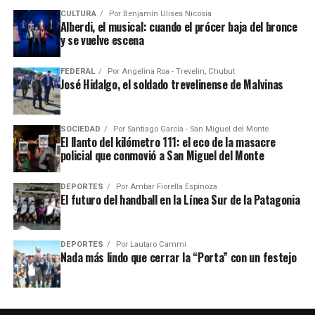
CULTURA
Por
Benjamín Ulises Nicosia
Alberdi, el musical: cuando el prócer baja del bronce
y se vuelve escena
FEDERAL
Por
Angelina Roa - Trevelin, Chubut
José Hidalgo, el soldado trevelinense de Malvinas
SOCIEDAD
Por
Santiago García - San Miguel del Monte
El llanto del kilómetro 111: el eco de la masacre
policial que conmovió a San Miguel del Monte
DEPORTES
Por
Ambar Fiorella Espinoza
El futuro del handball en la Línea Sur de la Patagonia
DEPORTES
Por
Lautaro Cammi
Nada más lindo que cerrar la “Porta” con un festejo