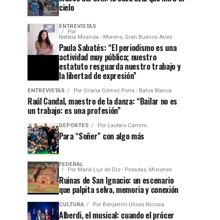
cielo
ENTREVISTAS
Por
Natalia Miranda - Moreno, Gran Buenos Aires
Paula Sabatés: “El periodismo es una
actividad muy pública; nuestro
estatuto resguarda nuestro trabajo y
la libertad de expresión”
ENTREVISTAS
Por
Oriana Gómez Porra - Bahía Blanca
Raúl Candal, maestro de la danza: “Bailar no es
un trabajo: es una profesión”
DEPORTES
Por
Lautaro Cammi
Para “Soñer” con algo más
FEDERAL
Por
María Luz de Dio - Posadas, Misiones
Ruinas de San Ignacio: un escenario
que palpita selva, memoria y conexión
CULTURA
Por
Benjamín Ulises Nicosia
Alberdi, el musical: cuando el prócer