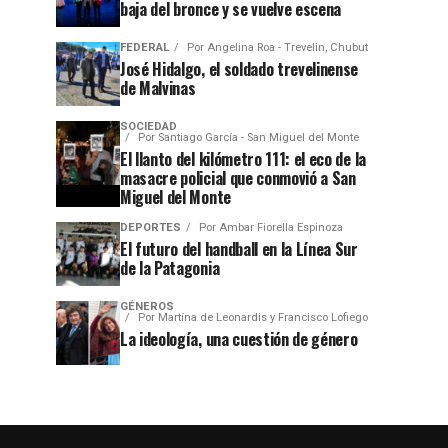
baja del bronce y se vuelve escena
FEDERAL
Por
Angelina Roa - Trevelin, Chubut
José Hidalgo, el soldado trevelinense
de Malvinas
SOCIEDAD
Por
Santiago García - San Miguel del Monte
El llanto del kilómetro 111: el eco de la
masacre policial que conmovió a San
Miguel del Monte
DEPORTES
Por
Ambar Fiorella Espinoza
El futuro del handball en la Línea Sur
de la Patagonia
GÉNEROS
Por
Martína de Leonardis y Francisco Lofiego
La ideología, una cuestión de género