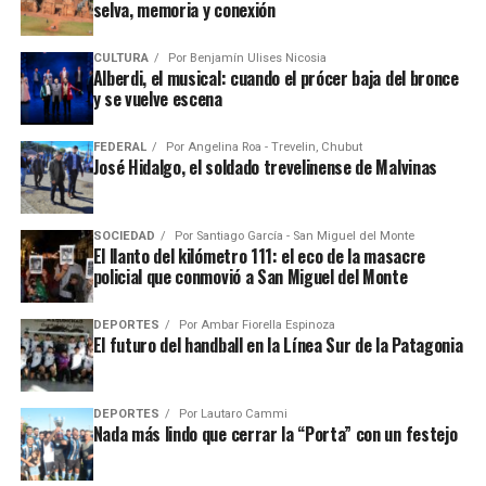
selva, memoria y conexión
CULTURA
Por
Benjamín Ulises Nicosia
Alberdi, el musical: cuando el prócer baja del bronce
y se vuelve escena
FEDERAL
Por
Angelina Roa - Trevelin, Chubut
José Hidalgo, el soldado trevelinense de Malvinas
SOCIEDAD
Por
Santiago García - San Miguel del Monte
El llanto del kilómetro 111: el eco de la masacre
policial que conmovió a San Miguel del Monte
DEPORTES
Por
Ambar Fiorella Espinoza
El futuro del handball en la Línea Sur de la Patagonia
DEPORTES
Por
Lautaro Cammi
Nada más lindo que cerrar la “Porta” con un festejo