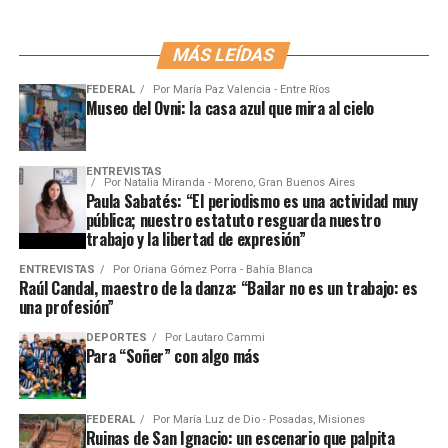
MÁS LEÍDAS
FEDERAL
Por
María Paz Valencia - Entre Ríos
Museo del Ovni: la casa azul que mira al cielo
ENTREVISTAS
Por
Natalia Miranda - Moreno, Gran Buenos Aires
Paula Sabatés: “El periodismo es una actividad muy
pública; nuestro estatuto resguarda nuestro
trabajo y la libertad de expresión”
ENTREVISTAS
Por
Oriana Gómez Porra - Bahía Blanca
Raúl Candal, maestro de la danza: “Bailar no es un trabajo: es
una profesión”
DEPORTES
Por
Lautaro Cammi
Para “Soñer” con algo más
FEDERAL
Por
María Luz de Dio - Posadas, Misiones
Ruinas de San Ignacio: un escenario que palpita