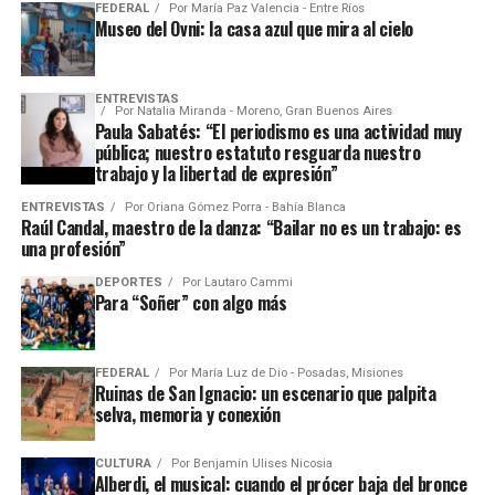
FEDERAL
Por
María Paz Valencia - Entre Ríos
Museo del Ovni: la casa azul que mira al cielo
ENTREVISTAS
Por
Natalia Miranda - Moreno, Gran Buenos Aires
Paula Sabatés: “El periodismo es una actividad muy
pública; nuestro estatuto resguarda nuestro
trabajo y la libertad de expresión”
ENTREVISTAS
Por
Oriana Gómez Porra - Bahía Blanca
Raúl Candal, maestro de la danza: “Bailar no es un trabajo: es
una profesión”
DEPORTES
Por
Lautaro Cammi
Para “Soñer” con algo más
FEDERAL
Por
María Luz de Dio - Posadas, Misiones
Ruinas de San Ignacio: un escenario que palpita
selva, memoria y conexión
CULTURA
Por
Benjamín Ulises Nicosia
Alberdi, el musical: cuando el prócer baja del bronce