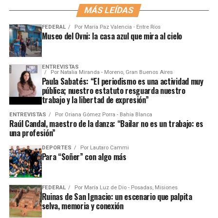
MÁS LEÍDAS
FEDERAL
Por
María Paz Valencia - Entre Ríos
Museo del Ovni: la casa azul que mira al cielo
ENTREVISTAS
Por
Natalia Miranda - Moreno, Gran Buenos Aires
Paula Sabatés: “El periodismo es una actividad muy
pública; nuestro estatuto resguarda nuestro
trabajo y la libertad de expresión”
ENTREVISTAS
Por
Oriana Gómez Porra - Bahía Blanca
Raúl Candal, maestro de la danza: “Bailar no es un trabajo: es
una profesión”
DEPORTES
Por
Lautaro Cammi
Para “Soñer” con algo más
FEDERAL
Por
María Luz de Dio - Posadas, Misiones
Ruinas de San Ignacio: un escenario que palpita
selva, memoria y conexión