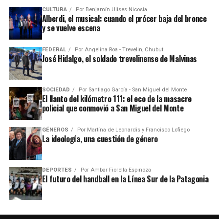
CULTURA
Por
Benjamín Ulises Nicosia
Alberdi, el musical: cuando el prócer baja del bronce
y se vuelve escena
FEDERAL
Por
Angelina Roa - Trevelin, Chubut
José Hidalgo, el soldado trevelinense de Malvinas
SOCIEDAD
Por
Santiago García - San Miguel del Monte
El llanto del kilómetro 111: el eco de la masacre
policial que conmovió a San Miguel del Monte
GÉNEROS
Por
Martína de Leonardis y Francisco Lofiego
La ideología, una cuestión de género
DEPORTES
Por
Ambar Fiorella Espinoza
El futuro del handball en la Línea Sur de la Patagonia