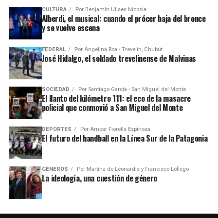
CULTURA
Por
Benjamín Ulises Nicosia
Alberdi, el musical: cuando el prócer baja del bronce
y se vuelve escena
FEDERAL
Por
Angelina Roa - Trevelin, Chubut
José Hidalgo, el soldado trevelinense de Malvinas
SOCIEDAD
Por
Santiago García - San Miguel del Monte
El llanto del kilómetro 111: el eco de la masacre
policial que conmovió a San Miguel del Monte
DEPORTES
Por
Ambar Fiorella Espinoza
El futuro del handball en la Línea Sur de la Patagonia
GÉNEROS
Por
Martína de Leonardis y Francisco Lofiego
La ideología, una cuestión de género