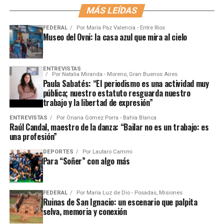
MÁS LEÍDAS
FEDERAL
Por
María Paz Valencia - Entre Ríos
Museo del Ovni: la casa azul que mira al cielo
ENTREVISTAS
Por
Natalia Miranda - Moreno, Gran Buenos Aires
Paula Sabatés: “El periodismo es una actividad muy
pública; nuestro estatuto resguarda nuestro
trabajo y la libertad de expresión”
ENTREVISTAS
Por
Oriana Gómez Porra - Bahía Blanca
Raúl Candal, maestro de la danza: “Bailar no es un trabajo: es
una profesión”
DEPORTES
Por
Lautaro Cammi
Para “Soñer” con algo más
FEDERAL
Por
María Luz de Dio - Posadas, Misiones
Ruinas de San Ignacio: un escenario que palpita
selva, memoria y conexión