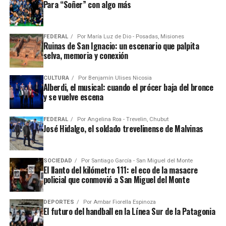
Para “Soñer” con algo más
FEDERAL
Por
María Luz de Dio - Posadas, Misiones
Ruinas de San Ignacio: un escenario que palpita
selva, memoria y conexión
CULTURA
Por
Benjamín Ulises Nicosia
Alberdi, el musical: cuando el prócer baja del bronce
y se vuelve escena
FEDERAL
Por
Angelina Roa - Trevelin, Chubut
José Hidalgo, el soldado trevelinense de Malvinas
SOCIEDAD
Por
Santiago García - San Miguel del Monte
El llanto del kilómetro 111: el eco de la masacre
policial que conmovió a San Miguel del Monte
DEPORTES
Por
Ambar Fiorella Espinoza
El futuro del handball en la Línea Sur de la Patagonia