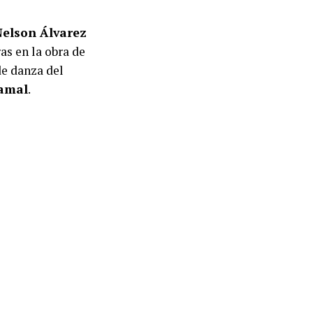
Nelson Álvarez
ras en la obra de
de danza del
amal
.