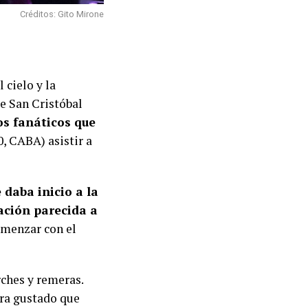
Créditos: Gito Mirone
cielo y la
de San Cristóbal
os fanáticos que
0, CABA) asistir a
 daba inicio a la
sación parecida a
comenzar con el
rches y remeras.
era gustado que