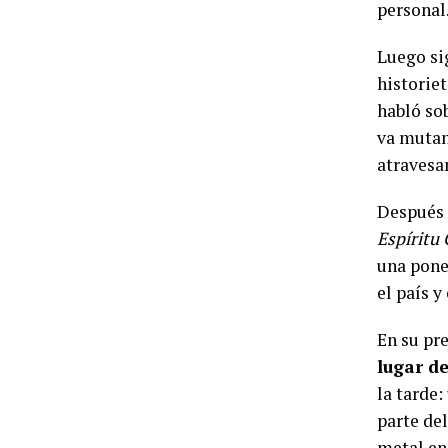
personal
Luego s
historiet
habló so
va mutan
atravesa
Después 
Espíritu 
una pone
el país y
En su pr
lugar de
la tarde
parte de
metal en