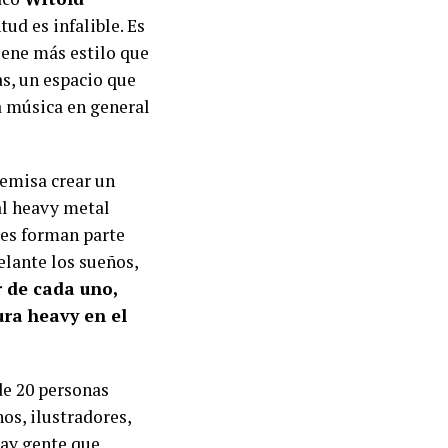
tud es infalible. Es
tiene más estilo que
as, un espacio que
la música en general
remisa crear un
 al heavy metal
es forman parte
delante los sueños,
 de cada uno,
ra heavy en el
de 20 personas
os, ilustradores,
hay gente que