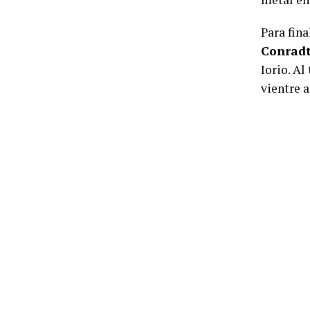
Para fina
Conrad
Iorio. A
vientre 