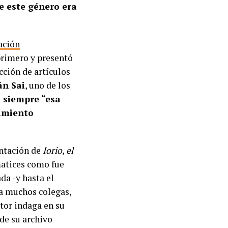
de este género era
ación
primero y presentó
cción de artículos
án Sai
, uno de los
n siempre “esa
vimiento
ntación de
Iorio, el
matices como fue
da -y hasta el
 a muchos colegas,
utor indaga en su
 de su archivo