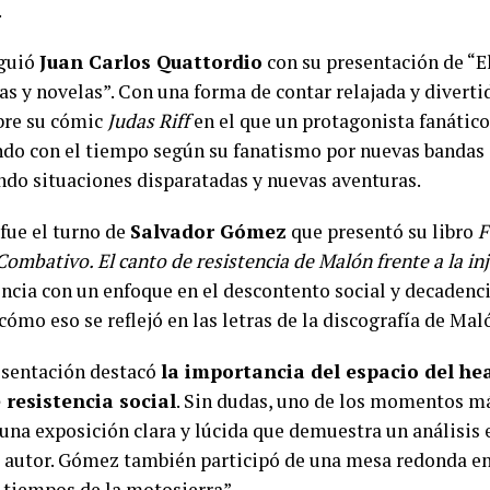
.
iguió
Juan Carlos Quattordio
con su presentación de “E
as y novelas”. Con una forma de contar relajada y diverti
bre su cómic
Judas Riff
en el que un protagonista fanátic
do con el tiempo según su fanatismo por nuevas bandas a
ndo situaciones disparatadas y nuevas aventuras.
fue el turno de
Salvador Gómez
que presentó su libro
F
Combativo. El canto de resistencia de Malón frente a la inj
ncia con un enfoque en el descontento social y decadenci
 cómo eso se reflejó en las letras de la discografía de Mal
esentación destacó
la importancia del espacio del h
 resistencia social
. Sin dudas, uno de los momentos má
: una exposición clara y lúcida que demuestra un análisis
l autor. Gómez también participó de una mesa redonda en
 tiempos de la motosierra”.