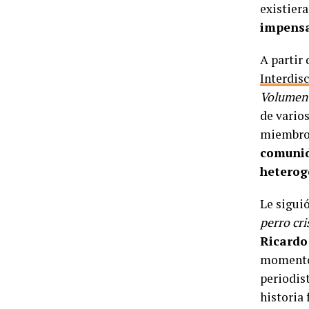
existiera
impensa
A partir
Interdis
Volumen 
de varios
miembros
comunida
heterog
Le sigui
perro cri
Ricardo
momento 
periodist
historia 