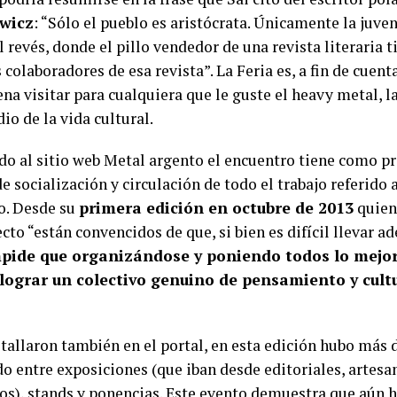
wicz
: “Sólo el pueblo es aristócrata. Únicamente la juven
l revés, donde el pillo vendedor de una revista literaria 
 colaboradores de esa revista”. La Feria es, a fin de cuent
ena visitar para cualquiera que le guste el heavy metal, 
dio de la vida cultural.
do al sitio web Metal argento el encuentro tiene como p
e socialización y circulación de todo el trabajo referido
o. Desde su
primera edición en octubre de 2013
quien
cto “están convencidos de que, si bien es difícil llevar a
pide que organizándose y poniendo todos lo mejor
lograr un colectivo genuino de pensamiento y cultu
tallaron también en el portal, en esta edición hubo más 
o entre exposiciones (que iban desde editoriales, artesan
ros), stands y ponencias. Este evento demuestra que aún 