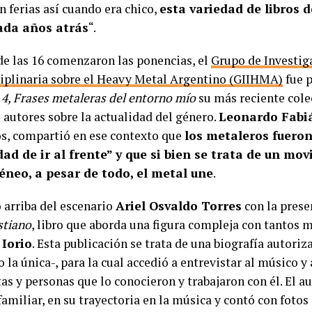
n ferias así cuando era chico,
esta variedad de libros 
da años atrás
“.
 de las 16 comenzaron las ponencias, el
Grupo de Investig
ciplinaria sobre el Heavy Metal Argentino (GIIHMA)
fue 
4, Frases metaleras del entorno mío
su más reciente cole
 autores sobre la actualidad del género.
Leonardo Fabi
, compartió en ese contexto que
los metaleros fuero
d de ir al frente” y que si bien se trata de un mo
éneo, a pesar de todo, el metal une
.
ó arriba del escenario
Ariel Osvaldo Torres
con la prese
stiano
, libro que aborda una figura compleja con tantos 
 Iorio
. Esta publicación se trata de una biografía autoriza
la única-, para la cual accedió a entrevistar al músico y
as y personas que lo conocieron y trabajaron con él. El a
familiar, en su trayectoria en la música y contó con fotos