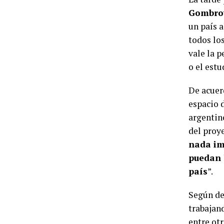
Gombro
un país a
todos los
vale la p
o el estu
De acuer
espacio d
argentin
del proye
nada im
puedan 
país
”.
Según de
trabajand
entre ot