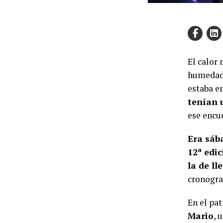
El calor
humedad d
estaba e
tenían 
ese encu
Era sába
12ª edic
la de ll
cronogra
En el pat
Mario
, 