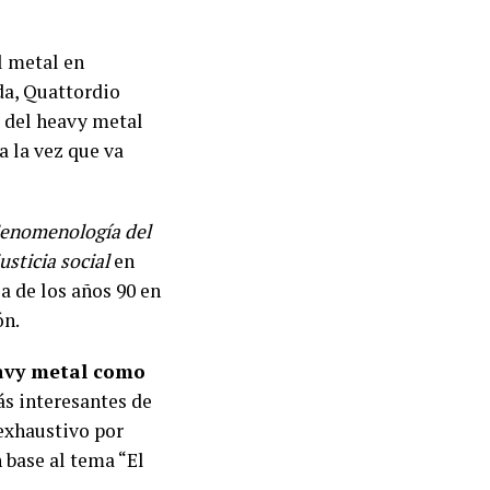
l metal en
da, Quattordio
o del heavy metal
 la vez que va
enomenología del
usticia social
en
a de los años 90 en
ón.
eavy metal como
s interesantes de
 exhaustivo por
 base al tema “El