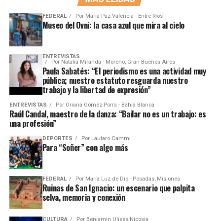
FEDERAL
Por
María Paz Valencia - Entre Ríos
Museo del Ovni: la casa azul que mira al cielo
ENTREVISTAS
Por
Natalia Miranda - Moreno, Gran Buenos Aires
Paula Sabatés: “El periodismo es una actividad muy
pública; nuestro estatuto resguarda nuestro
trabajo y la libertad de expresión”
ENTREVISTAS
Por
Oriana Gómez Porra - Bahía Blanca
Raúl Candal, maestro de la danza: “Bailar no es un trabajo: es
una profesión”
DEPORTES
Por
Lautaro Cammi
Para “Soñer” con algo más
FEDERAL
Por
María Luz de Dio - Posadas, Misiones
Ruinas de San Ignacio: un escenario que palpita
selva, memoria y conexión
CULTURA
Por
Benjamín Ulises Nicosia