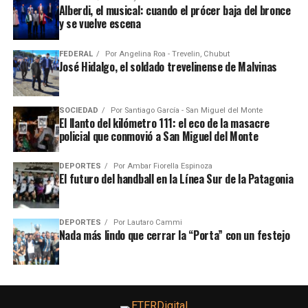
Alberdi, el musical: cuando el prócer baja del bronce
y se vuelve escena
FEDERAL
Por
Angelina Roa - Trevelin, Chubut
José Hidalgo, el soldado trevelinense de Malvinas
SOCIEDAD
Por
Santiago García - San Miguel del Monte
El llanto del kilómetro 111: el eco de la masacre
policial que conmovió a San Miguel del Monte
DEPORTES
Por
Ambar Fiorella Espinoza
El futuro del handball en la Línea Sur de la Patagonia
DEPORTES
Por
Lautaro Cammi
Nada más lindo que cerrar la “Porta” con un festejo