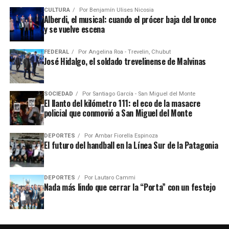
CULTURA
Por
Benjamín Ulises Nicosia
Alberdi, el musical: cuando el prócer baja del bronce
y se vuelve escena
FEDERAL
Por
Angelina Roa - Trevelin, Chubut
José Hidalgo, el soldado trevelinense de Malvinas
SOCIEDAD
Por
Santiago García - San Miguel del Monte
El llanto del kilómetro 111: el eco de la masacre
policial que conmovió a San Miguel del Monte
DEPORTES
Por
Ambar Fiorella Espinoza
El futuro del handball en la Línea Sur de la Patagonia
DEPORTES
Por
Lautaro Cammi
Nada más lindo que cerrar la “Porta” con un festejo