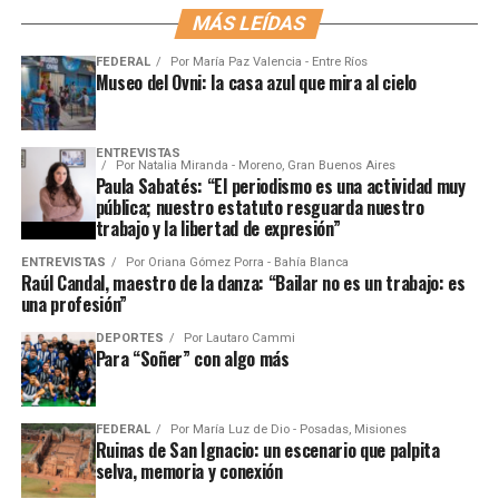
MÁS LEÍDAS
FEDERAL
Por
María Paz Valencia - Entre Ríos
Museo del Ovni: la casa azul que mira al cielo
ENTREVISTAS
Por
Natalia Miranda - Moreno, Gran Buenos Aires
Paula Sabatés: “El periodismo es una actividad muy
pública; nuestro estatuto resguarda nuestro
trabajo y la libertad de expresión”
ENTREVISTAS
Por
Oriana Gómez Porra - Bahía Blanca
Raúl Candal, maestro de la danza: “Bailar no es un trabajo: es
una profesión”
DEPORTES
Por
Lautaro Cammi
Para “Soñer” con algo más
FEDERAL
Por
María Luz de Dio - Posadas, Misiones
Ruinas de San Ignacio: un escenario que palpita
selva, memoria y conexión