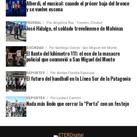
Alberdi, el musical: cuando el prócer baja del bronce
y se vuelve escena
FEDERAL
Por
Angelina Roa - Trevelin, Chubut
José Hidalgo, el soldado trevelinense de Malvinas
SOCIEDAD
Por
Santiago García - San Miguel del Monte
El llanto del kilómetro 111: el eco de la masacre
policial que conmovió a San Miguel del Monte
DEPORTES
Por
Ambar Fiorella Espinoza
El futuro del handball en la Línea Sur de la Patagonia
DEPORTES
Por
Lautaro Cammi
Nada más lindo que cerrar la “Porta” con un festejo