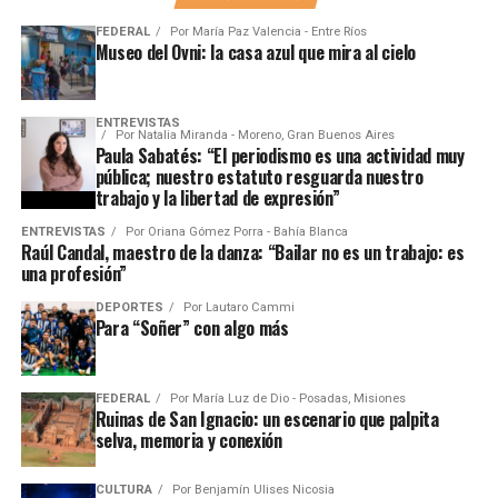
FEDERAL
Por
María Paz Valencia - Entre Ríos
Museo del Ovni: la casa azul que mira al cielo
ENTREVISTAS
Por
Natalia Miranda - Moreno, Gran Buenos Aires
Paula Sabatés: “El periodismo es una actividad muy
pública; nuestro estatuto resguarda nuestro
trabajo y la libertad de expresión”
ENTREVISTAS
Por
Oriana Gómez Porra - Bahía Blanca
Raúl Candal, maestro de la danza: “Bailar no es un trabajo: es
una profesión”
DEPORTES
Por
Lautaro Cammi
Para “Soñer” con algo más
FEDERAL
Por
María Luz de Dio - Posadas, Misiones
Ruinas de San Ignacio: un escenario que palpita
selva, memoria y conexión
CULTURA
Por
Benjamín Ulises Nicosia