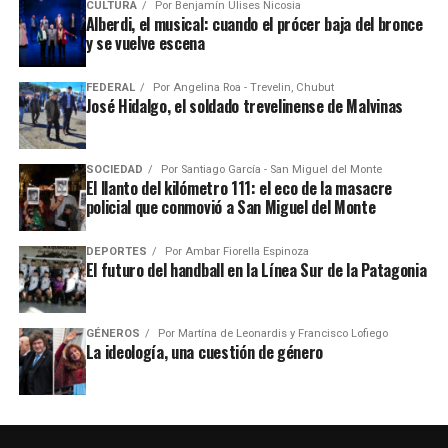
CULTURA
Por
Benjamín Ulises Nicosia
Alberdi, el musical: cuando el prócer baja del bronce
y se vuelve escena
FEDERAL
Por
Angelina Roa - Trevelin, Chubut
José Hidalgo, el soldado trevelinense de Malvinas
SOCIEDAD
Por
Santiago García - San Miguel del Monte
El llanto del kilómetro 111: el eco de la masacre
policial que conmovió a San Miguel del Monte
DEPORTES
Por
Ambar Fiorella Espinoza
El futuro del handball en la Línea Sur de la Patagonia
GÉNEROS
Por
Martína de Leonardis y Francisco Lofiego
La ideología, una cuestión de género