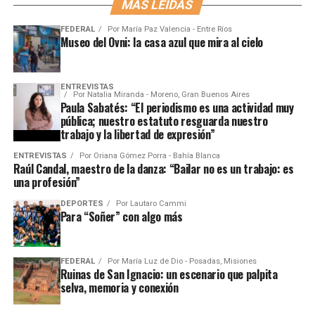
MÁS LEÍDAS
FEDERAL
Por
María Paz Valencia - Entre Ríos
Museo del Ovni: la casa azul que mira al cielo
ENTREVISTAS
Por
Natalia Miranda - Moreno, Gran Buenos Aires
Paula Sabatés: “El periodismo es una actividad muy
pública; nuestro estatuto resguarda nuestro
trabajo y la libertad de expresión”
ENTREVISTAS
Por
Oriana Gómez Porra - Bahía Blanca
Raúl Candal, maestro de la danza: “Bailar no es un trabajo: es
una profesión”
DEPORTES
Por
Lautaro Cammi
Para “Soñer” con algo más
FEDERAL
Por
María Luz de Dio - Posadas, Misiones
Ruinas de San Ignacio: un escenario que palpita
selva, memoria y conexión