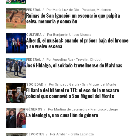
FEDERAL
Por
María Luz de Dio - Posadas, Misiones
Ruinas de San Ignacio: un escenario que palpita
selva, memoria y conexión
CULTURA
Por
Benjamín Ulises Nicosia
Alberdi, el musical: cuando el prócer baja del bronce
y se vuelve escena
FEDERAL
Por
Angelina Roa - Trevelin, Chubut
José Hidalgo, el soldado trevelinense de Malvinas
SOCIEDAD
Por
Santiago García - San Miguel del Monte
El llanto del kilómetro 111: el eco de la masacre
policial que conmovió a San Miguel del Monte
GÉNEROS
Por
Martína de Leonardis y Francisco Lofiego
La ideología, una cuestión de género
DEPORTES
Por
Ambar Fiorella Espinoza