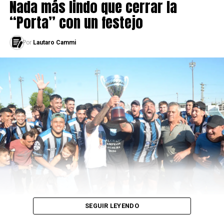
Nada más lindo que cerrar la
“Porta” con un festejo
Por
Lautaro Cammi
Nery Pumpido, Juan Gilberto Funes y Roque Alfaro
dan la vuelta olímpica en Tokio.
Entre los autores de la gesta riverplatense, en tiempos
previos a la Ley Bosman que permitían ver más seguido
a campeones mundiales en nuestro fútbol, había
estabanel arquero Nery Pumpido, el defensor Oscar
SEGUIR LEYENDO
Ruggeri y el mediocampista Héctor “Negro”
Enrique.También dos uruguayos mundialistas, como lo