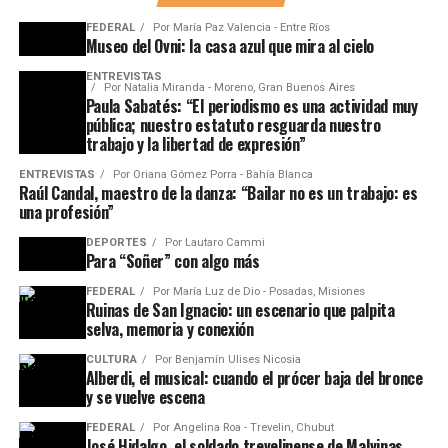
FEDERAL
Por
María Paz Valencia - Entre Ríos
Museo del Ovni: la casa azul que mira al cielo
ENTREVISTAS
Por
Natalia Miranda - Moreno, Gran Buenos Aires
Paula Sabatés: “El periodismo es una actividad muy
pública; nuestro estatuto resguarda nuestro
trabajo y la libertad de expresión”
ENTREVISTAS
Por
Oriana Gómez Porra - Bahía Blanca
Raúl Candal, maestro de la danza: “Bailar no es un trabajo: es
una profesión”
DEPORTES
Por
Lautaro Cammi
Para “Soñer” con algo más
FEDERAL
Por
María Luz de Dio - Posadas, Misiones
Ruinas de San Ignacio: un escenario que palpita
selva, memoria y conexión
CULTURA
Por
Benjamín Ulises Nicosia
Alberdi, el musical: cuando el prócer baja del bronce
y se vuelve escena
FEDERAL
Por
Angelina Roa - Trevelin, Chubut
José Hidalgo, el soldado trevelinense de Malvinas