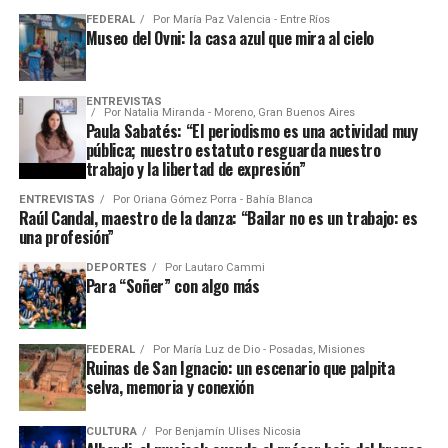
FEDERAL
Por
María Paz Valencia - Entre Ríos
Museo del Ovni: la casa azul que mira al cielo
ENTREVISTAS
Por
Natalia Miranda - Moreno, Gran Buenos Aires
Paula Sabatés: “El periodismo es una actividad muy
pública; nuestro estatuto resguarda nuestro
trabajo y la libertad de expresión”
ENTREVISTAS
Por
Oriana Gómez Porra - Bahía Blanca
Raúl Candal, maestro de la danza: “Bailar no es un trabajo: es
una profesión”
DEPORTES
Por
Lautaro Cammi
Para “Soñer” con algo más
FEDERAL
Por
María Luz de Dio - Posadas, Misiones
Ruinas de San Ignacio: un escenario que palpita
selva, memoria y conexión
CULTURA
Por
Benjamín Ulises Nicosia