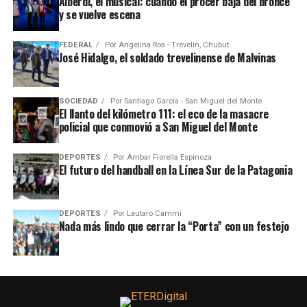
Alberdi, el musical: cuando el prócer baja del bronce
y se vuelve escena
FEDERAL
Por
Angelina Roa - Trevelin, Chubut
José Hidalgo, el soldado trevelinense de Malvinas
SOCIEDAD
Por
Santiago García - San Miguel del Monte
El llanto del kilómetro 111: el eco de la masacre
policial que conmovió a San Miguel del Monte
DEPORTES
Por
Ambar Fiorella Espinoza
El futuro del handball en la Línea Sur de la Patagonia
DEPORTES
Por
Lautaro Cammi
Nada más lindo que cerrar la “Porta” con un festejo