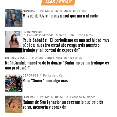
MÁS LEÍDAS
FEDERAL
Por
María Paz Valencia - Entre Ríos
Museo del Ovni: la casa azul que mira al cielo
ENTREVISTAS
Por
Natalia Miranda - Moreno, Gran Buenos Aires
Paula Sabatés: “El periodismo es una actividad muy
pública; nuestro estatuto resguarda nuestro
trabajo y la libertad de expresión”
ENTREVISTAS
Por
Oriana Gómez Porra - Bahía Blanca
Raúl Candal, maestro de la danza: “Bailar no es un trabajo: es
una profesión”
DEPORTES
Por
Lautaro Cammi
Para “Soñer” con algo más
FEDERAL
Por
María Luz de Dio - Posadas, Misiones
Ruinas de San Ignacio: un escenario que palpita
selva, memoria y conexión