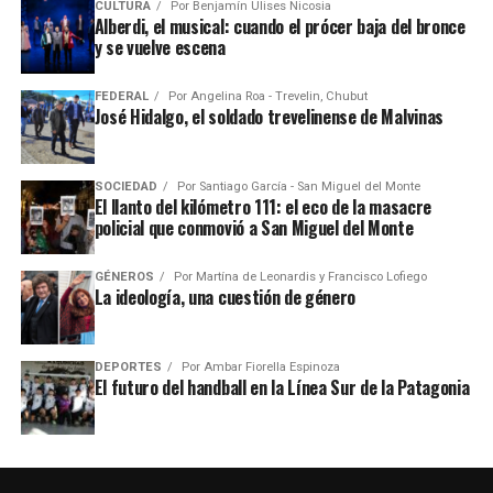
CULTURA
Por
Benjamín Ulises Nicosia
Alberdi, el musical: cuando el prócer baja del bronce
y se vuelve escena
FEDERAL
Por
Angelina Roa - Trevelin, Chubut
José Hidalgo, el soldado trevelinense de Malvinas
SOCIEDAD
Por
Santiago García - San Miguel del Monte
El llanto del kilómetro 111: el eco de la masacre
policial que conmovió a San Miguel del Monte
GÉNEROS
Por
Martína de Leonardis y Francisco Lofiego
La ideología, una cuestión de género
DEPORTES
Por
Ambar Fiorella Espinoza
El futuro del handball en la Línea Sur de la Patagonia