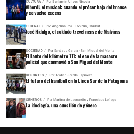
CULTURA
Por
Benjamín Ulises Nicosia
Alberdi, el musical: cuando el prócer baja del bronce
y se vuelve escena
FEDERAL
Por
Angelina Roa - Trevelin, Chubut
José Hidalgo, el soldado trevelinense de Malvinas
SOCIEDAD
Por
Santiago García - San Miguel del Monte
El llanto del kilómetro 111: el eco de la masacre
policial que conmovió a San Miguel del Monte
DEPORTES
Por
Ambar Fiorella Espinoza
El futuro del handball en la Línea Sur de la Patagonia
GÉNEROS
Por
Martína de Leonardis y Francisco Lofiego
La ideología, una cuestión de género