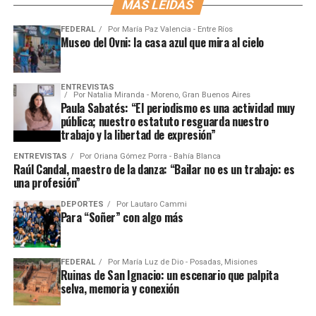
MÁS LEÍDAS
FEDERAL
Por
María Paz Valencia - Entre Ríos
Museo del Ovni: la casa azul que mira al cielo
ENTREVISTAS
Por
Natalia Miranda - Moreno, Gran Buenos Aires
Paula Sabatés: “El periodismo es una actividad muy
pública; nuestro estatuto resguarda nuestro
trabajo y la libertad de expresión”
ENTREVISTAS
Por
Oriana Gómez Porra - Bahía Blanca
Raúl Candal, maestro de la danza: “Bailar no es un trabajo: es
una profesión”
DEPORTES
Por
Lautaro Cammi
Para “Soñer” con algo más
FEDERAL
Por
María Luz de Dio - Posadas, Misiones
Ruinas de San Ignacio: un escenario que palpita
selva, memoria y conexión