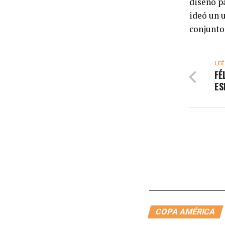
diseño pa
ideó un 
conjunto
LEÉ
FÉ
ES
COPA AMÉRICA