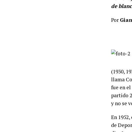
de blan
Por
Gian
(1930, 1
llama Co
fue en e
partido 2
y no se v
En 1952,
de Depor