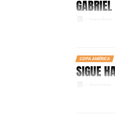
GABRIEL
Por
Franco Rossi
COPA AMÉRICA
SIGUE H
Por
Dana Gómez