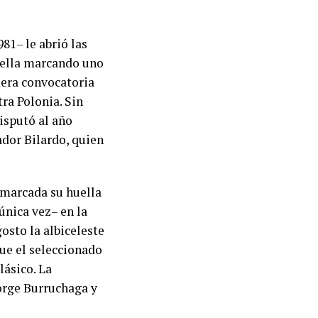
81– le abrió las
huella marcando uno
mera convocatoria
ra Polonia. Sin
isputó al año
ador Bilardo, quien
a marcada su huella
 única vez– en la
osto la albiceleste
que el seleccionado
lásico. La
orge Burruchaga y