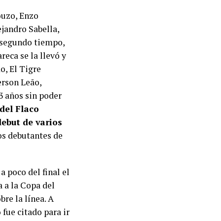
ouzo, Enzo
ejandro Sabella,
l segundo tiempo,
reca se la llevó y
o, El Tigre
erson Leão,
3 años sin poder
del Flaco
debut de varios
os debutantes de
 poco del final el
a a la Copa del
bre la línea. A
 fue citado para ir