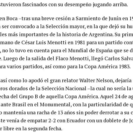
stuvieron fascinados con su desempeño jugando arriba.
en Boca –tras una breve cesión a Sarmiento de Junín en 19
a ser convocado a la Selección mayor, en la que dejó su 
oles más importantes de la historia de Argentina. Su pri
a mano de César Luis Menotti en 1981 para un partido cont
 no lo tuvo en cuenta para el Mundial de España que se d
. Luego de la salida del Flaco Menotti, llegó Carlos Salv
ara varios partidos, así como para la Copa América 1983.
 así como lo apodó el gran relator Walter Nelson, dejarí
bros dorados de la Selección Nacional –la cual no sería la
fecha del Grupo B de aquella Copa América. Aquel 24 de ag
 ante Brasil en el Monumental, con la particularidad de 
o mantenía una racha de 13 años sin poder derrotar a su c
ste venía de empatar 2-2 con Ecuador con un doblete de J
 libre en la segunda fecha.