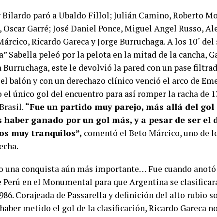
r Bilardo paró a Ubaldo Fillol; Julián Camino, Roberto M
, Oscar Garré; José Daniel Ponce, Miguel Angel Russo, Al
Márcico, Ricardo Gareca y Jorge Burruchaga. A los 10´ de
” Sabella peleó por la pelota en la mitad de la cancha, Ga
 Burruchaga, este le devolvió la pared con un pase filtrad
 el balón y con un derechazo clínico venció el arco de Em
 el único gol del encuentro para así romper la racha de 1
Brasil.
“Fue un partido muy parejo, más allá del gol 
 haber ganado por un gol más, y a pesar de ser el 
os muy tranquilos”,
comentó el Beto Márcico, uno de l
echa.
o una conquista aún más importante… Fue cuando anotó a
e Perú en el Monumental para que Argentina se clasificar
6. Corajeada de Passarella y definición del alto rubio so
haber metido el gol de la clasificación, Ricardo Gareca no