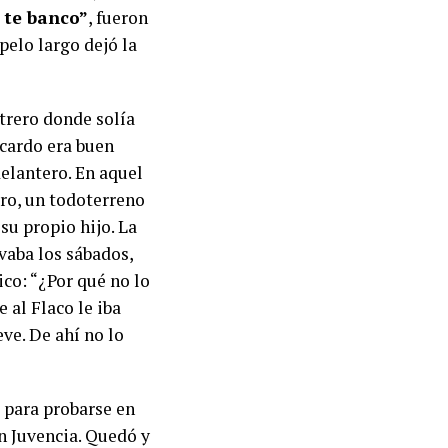
o te banco”
, fueron
 pelo largo dejó la
otrero donde solía
icardo era buen
elantero. En aquel
ro, un todoterreno
su propio hijo. La
vaba los sábados,
ico: “¿Por qué no lo
 al Flaco le iba
eve. De ahí no lo
ó para probarse en
n Juvencia. Quedó y