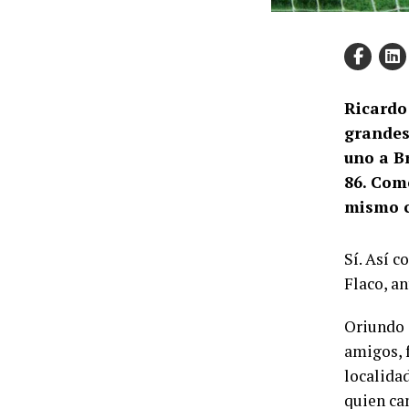
Ricardo
grandes 
uno a Br
86. Com
mismo c
Sí. Así c
Flaco, an
Oriundo 
amigos, f
localida
quien ca