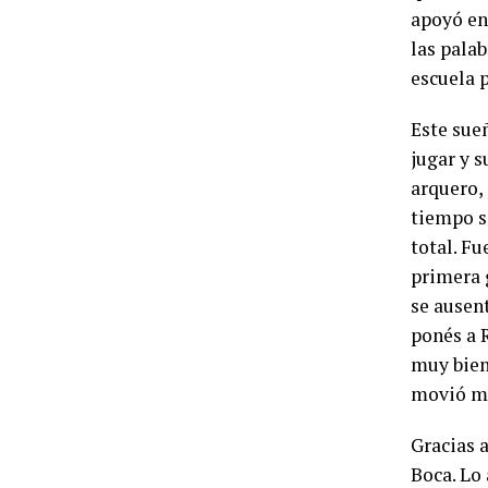
apoyó en
las palab
escuela p
Este sueñ
jugar y s
arquero,
tiempo s
total. Fu
primera 
se ausent
ponés a R
muy bien 
movió m
Gracias a
Boca. Lo