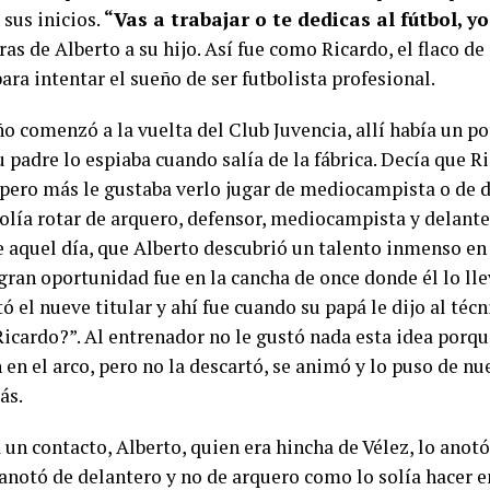
 sus inicios.
“Vas a trabajar o te dedicas al fútbol, y
ras de Alberto a su hijo. Así fue como Ricardo, el flaco de
ara intentar el sueño de ser futbolista profesional.
o comenzó a la vuelta del Club Juvencia, allí había un p
u padre lo espiaba cuando salía de la fábrica. Decía que R
 pero más le gustaba verlo jugar de mediocampista o de d
olía rotar de arquero, defensor, mediocampista y delante
e aquel día, que Alberto descubrió un talento inmenso en 
gran oportunidad fue en la cancha de once donde él lo lle
ó el nueve titular y ahí fue cuando su papá le dijo al técn
icardo?”. Al entrenador no le gustó nada esta idea porque
en el arco, pero no la descartó, se animó y lo puso de nu
ás.
 un contacto, Alberto, quien era hincha de Vélez, lo anot
 anotó de delantero y no de arquero como lo solía hacer e