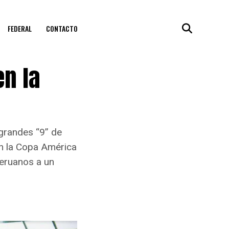
FEDERAL
CONTACTO
en la
grandes “9” de
 en la Copa América
peruanos a un