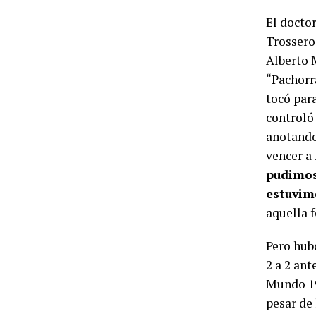
El docto
Trossero
Alberto 
“Pachorra
tocó para
controló
anotando
vencer a 
pudimos
estuvim
aquella f
Pero hub
2 a 2 ant
Mundo 198
pesar de 