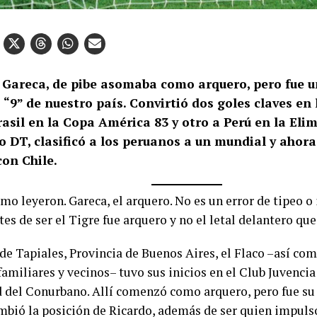
 Gareca, de pibe asomaba como arquero, pero fue u
“9” de nuestro país. Convirtió dos goles claves en 
asil en la Copa América 83 y otro a Perú en la Eli
o DT, clasificó a los peruanos a un mundial y ahora
on Chile.
omo leyeron. Gareca, el arquero. No es un error de tipeo o
tes de ser el Tigre fue arquero y no el letal delantero q
de Tapiales, Provincia de Buenos Aires, el Flaco –así co
amiliares y vecinos– tuvo sus inicios en el Club Juvencia
d del Conurbano. Allí comenzó como arquero, pero fue su 
mbió la posición de Ricardo, además de ser quien impulsó