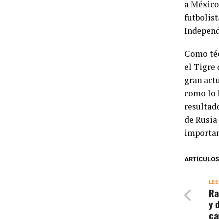
a México
futbolist
Independ
Como téc
el Tigre 
gran act
como lo 
resultado
de Rusia
importan
ARTÍCULOS
LEÉ
Ra
y 
c