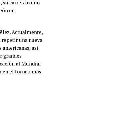
i, su carrera como
peón en
élez. Actualmente,
á repetir una nueva
s americanas, así
ar grandes
icación al Mundial
r en el torneo más