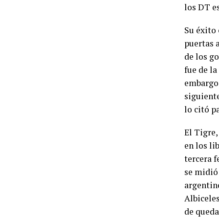
los DT e
Su éxito 
puertas 
de los g
fue de l
embargo,
siguiente
lo citó p
El Tigre,
en los li
tercera 
se midió
argentin
Albicele
de quedar