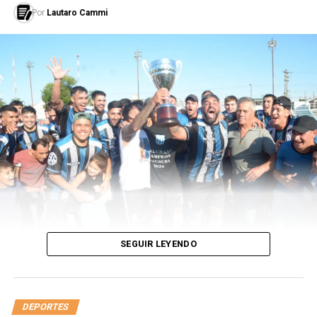
Por
Lautaro Cammi
Mientras tanto los conducidos por José Edgardo
Alvarado, quien había dirigido la Sub 17 y obtuvo la
novena clasificación de Honduras a un Mundial Sub 20,
lograron clasificarse por lo justo tras vencer a Panamá
2-1 en los cuartos de final de la Copa Concacaf Sub 20,
lo que le aseguró su participación en la Copa del Mundo.
Además, su mejor actuación en un Mundial fue la fase de
grupos. De los ocho campeonatos mundiales Sub 20 que
disputó jugó veinticuatro partidos, ganó cinco y perdió
diecinueve. La Bicolor ha enfrentado cuatro veces a
selecciones africanas en Mundiales Sub 20 y la única
victoria que registra fue en su torneo debut en Túnez
1977 cuando ganaron 1-0 a Marruecos.
SEGUIR LEYENDO
La última vez que Francia y Honduras se enfrentaron
fue el 22-05-2017 en la fase de grupos del Mundial Sub
20, partido en el que Francia le ganó 3-0.
DEPORTES