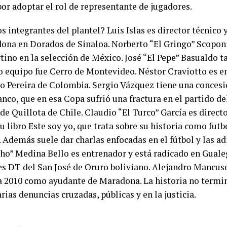
por adoptar el rol de representante de jugadores.
s integrantes del plantel? Luis Islas es director técnico 
ona en Dorados de Sinaloa. Norberto “El Gringo” Scopon
tino en la selección de México. José “El Pepe” Basualdo t
o equipo fue Cerro de Montevideo. Néstor Craviotto es e
o Pereira de Colombia. Sergio Vázquez tiene una concesi
nco, que en esa Copa sufrió una fractura en el partido del
de Quillota de Chile. Claudio “El Turco” García es directo
u libro Este soy yo, que trata sobre su historia como futb
. Además suele dar charlas enfocadas en el fútbol y las 
ho” Medina Bello es entrenador y está radicado en Gualeg
s DT del San José de Oruro boliviano. Alejandro Mancus
a 2010 como ayudante de Maradona. La historia no termin
rias denuncias cruzadas, públicas y en la justicia.