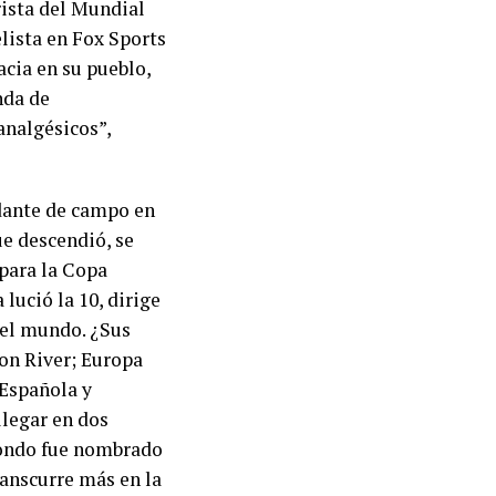
rista del Mundial
lista en Fox Sports
acia en su pueblo,
nda de
analgésicos”,
udante de campo en
ue descendió, se
 para la Copa
lució la 10, dirige
del mundo. ¿Sus
on River; Europa
 Española y
legar en dos
dondo fue nombrado
ranscurre más en la