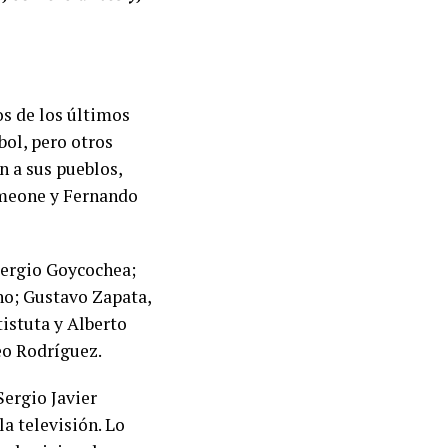
s de los últimos
bol, pero otros
n a sus pueblos,
imeone y Fernando
 Sergio Goycochea;
no; Gustavo Zapata,
istuta y Alberto
eo Rodríguez.
Sergio Javier
a televisión. Lo