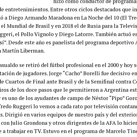
hizo como conductor de programas 
 de entretenimientos. Entre otros ciclos destacados que i
 a Diego Armando Maradona en La Noche del 10 (El Trec
l Mundial de Brasil y en 2018 el de Rusia para la Televis
ggeri, el Pollo Vignolo y Diego Latorre. También actuó en
sí”. Desde este año es panelista del programa deportivo
n Martín Liberman.
sualdo se retiró del fútbol profesional en el 2000 y hoy s
ación de jugadores. Jorge “Cacho” Borelli fue decisivo en
e Cuartos de Final ante Brasil y de la Semifinal contra C
iros de los doce pasos que le permitieron a Argentina est
oy es uno de los ayudantes de campo de Néstor “Pipo” Goro
fredo Ruggeri lo vemos a cada rato por televisión contan
. Dirigió en varios equipos de nuestro país y del exterio
 con Julio Grondona y otros dirigentes de la AFA lo hicie
e a trabajar en TV. Estuvo en el programa de Marcelo Tine