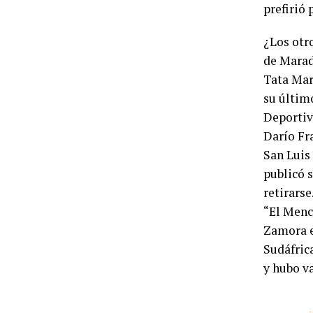
prefirió 
¿Los otro
de Marad
Tata Mar
su últim
Deportiv
Darío Fra
San Luis 
publicó s
retirarse
“El Menc
Zamora e
Sudáfric
y hubo va