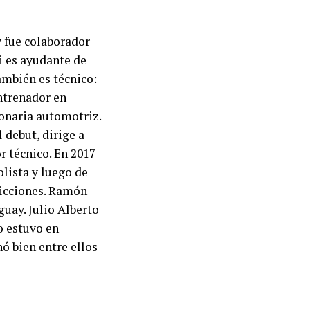
y fue colaborador
i es ayudante de
ambién es técnico:
ntrenador en
onaria automotriz.
 debut, dirige a
r técnico. En 2017
olista y luego de
adicciones. Ramón
uay. Julio Alberto
o estuvo en
ó bien entre ellos