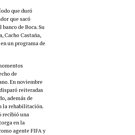
ríodo que duró
ador que sacó
 banco de Boca. Su
a, Cacho Castaña,
a en un programa de
 momentos
hecho de
bano. En noviembre
 disparó reiteradas
ndo, además de
 la rehabilitación.
 recibió una
torga en la
 como agente FIFA y