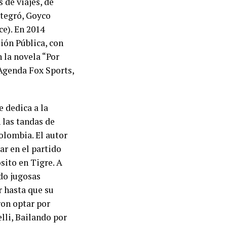
de viajes, de
ntegró, Goyco
e). En 2014
ión Pública, con
 la novela “Por
 Agenda Fox Sports,
e dedica a la
 las tandas de
olombia. El autor
ar en el partido
sito en Tigre. A
do jugosas
r hasta que su
ron optar por
lli, Bailando por