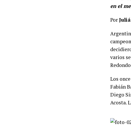
en el me
Por
Juli
Argentin
campeone
decidier
varios s
Redondo,
Los once
Fabián B
Diego Si
Acosta. 