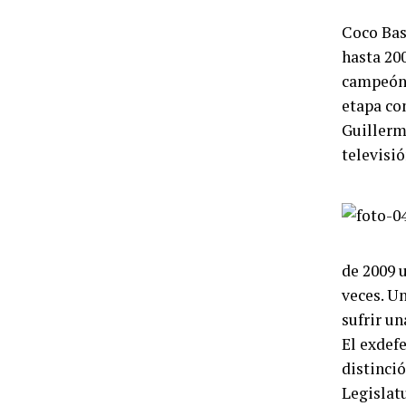
Coco Basi
hasta 20
campeón 
etapa co
Guillerm
televisió
de 2009 u
veces. Un
sufrir un
El exdef
distinci
Legislat