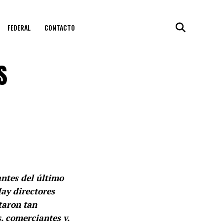
FEDERAL
CONTACTO
S
antes del último
ay directores
taron tan
, comerciantes y,