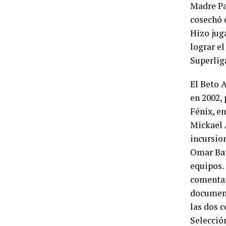
Madre Pa
cosechó 
Hizo juga
lograr el
Superlig
El Beto A
en 2002, 
Fénix, en
Mickael A
incursio
Omar Bat
equipos.
comentar
document
las dos c
Selecció