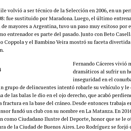
le volvió a ser técnico de la Selección en 2006, en un pe
08: fue sustituido por Maradona. Luego, el último entren
de mayores a Argentina, tuvo un paso muy exitoso por el
mo entrenador es parte del pasado. Junto con Beto Casell
o Coppola y el Bambino Veira mostró su faceta divertid
n.
Fernando Cáceres vivió
dramáticos al sufrir un 
inseguridad en el conur
n grupo de delincuentes intentó robarle su vehículo y le
a de las balas le dio en el ojo derecho, que acabó perdie
a fractura en la base del cráneo. Desde entonces trabaja en
ensor fundó un club con su nombre en La Matanza. En 2016
ón como Ciudadano Ilustre del Deporte, honor que se le o
ura de la Ciudad de Buenos Aires. Leo Rodríguez se forjó