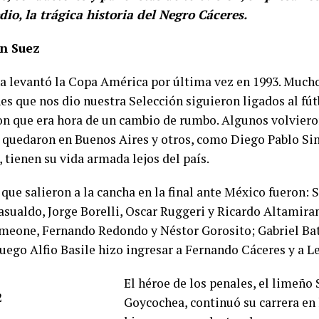
dio, la trágica historia del Negro Cáceres.
án Suez
a levantó la Copa América por última vez en 1993. Mucho
s que nos dio nuestra Selección siguieron ligados al fút
on que era hora de un cambio de rumbo. Algunos volviero
e quedaron en Buenos Aires y otros, como Diego Pablo S
 tienen su vida armada lejos del país.
 que salieron a la cancha en la final ante México fueron:
asualdo, Jorge Borelli, Oscar Ruggeri y Ricardo Altamira
meone, Fernando Redondo y Néstor Gorosito; Gabriel Bat
Luego Alfio Basile hizo ingresar a Fernando Cáceres y a L
El héroe de los penales, el limeño 
Goycochea, continuó su carrera en l