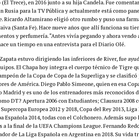
 (El Trece), en 2016 junto a su hija Candela. Fue comenta
en Rusia para la TV Pública y actualmente está como pane
ce. Ricardo Altamirano eligió otro rumbo y puso una farm
aiva (Santa Fe). Hace nueve años que allí funciona su tie
ntos y perfumería. “Antes vivía pegando y ahora vendo 
hace un tiempo en una entrevista para el Diario Olé.
Zapata estuvo dirigiendo las inferiores de River, fue ay
quipos. El Chapa hoy integra el cuerpo técnico de Tigre q
ampeón de la Copa de Copa de la Superliga y se clasificó
ores de América. Diego Pablo Simeone, quien en esa Copa 
co Madrid y es uno de los entrenadores más reconocidos 
como DT? Apertura 2006 con Estudiantes; Clausura 2008 c
 Supercopa Europea 2012 y 2018, Copa del Rey 2013, Liga
a Española 2014, todas con el Colchonero. Además supo l
s a la final de la UEFA Champions League. Fernando Re
ador de La Liga Española en Argentina en 2018. Su vida t