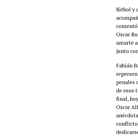
fútbol y
acompañó
comentó e
Oscar Ru
amarte a
junto co
Fabián Ba
represent
penales d
de esos t
final, h
Oscar Al
anécdotas
conflicto
dedicars