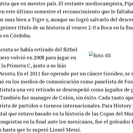
tria que en nuestro país. El restante mediocampista, Pip
en este último semestre el reconocimiento que le faltab
r muy bien a Tigre y, aunque no logró salvarlo del descen
 primer título de su historia al vencer 2-0 a Boca en la fin
a en Córdoba.
costa se había retirado del fútbol
pero volvió en 2008 para jugar en
 la Primera C, junto a su hijo
costa. En el 2011 fue operado por un cáncer tiroideo, se 
nó en los medios de comunicación como panelista de Fox 
istuta una vez retirado se desempeñó como jugador de p
 También fue manager de Colón, sin éxito. Cada tanto a
ista de partidos o torneos internacionales. Para History
al que estuvo basado en la historia de las Copas del Mun
onquistas en la final ante los mexicanos, fue el goleador 
n hasta que lo superó Lionel Messi.