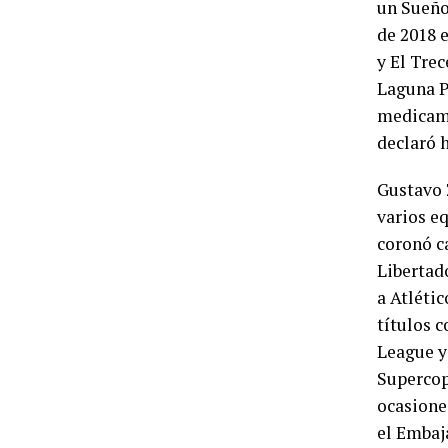
un Sueño
de 2018 
y El Tre
Laguna P
medicame
declaró 
Gustavo 
varios e
coronó c
Libertad
a Atléti
títulos 
League y
Supercop
ocasione
el Embaj