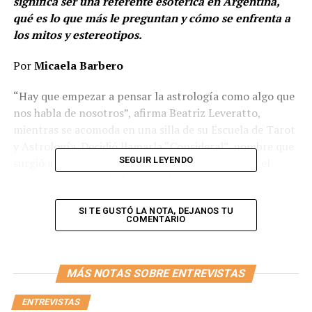
significa ser una referente esotérica en Argentina,
qué es lo que más le preguntan y cómo se enfrenta a
los mitos y estereotipos.
Por
Micaela Barbero
“Hay que empezar a pensar la astrología como algo que
nos habla de nosotros”, afirma Beatriz Leveratto,
mientras se acomoda en una silla de su Escuela de Tarot
y Astrología. Decidió llamarla “Consideral”, nombre que
SEGUIR LEYENDO
surgió a raíz de una de sus principales creencias: el
contacto con el cielo hace que las personas sean más
amorosas y consideradas con los demás y también
consigo mismas.
SI TE GUSTÓ LA NOTA, DEJANOS TU
COMENTARIO
—Hay profesiones que se catalogan como “24/7”
porque atraen preguntas permanentes. ¿Sentís que
MÁS NOTAS SOBRE ENTREVISTAS
la astrología es una de ellas?
ENTREVISTAS
—Es muy demandante. Me pasa acá en la escuela: