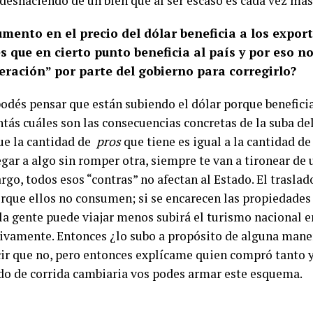
 deshaciendo de un bien que al ser escaso es cada vez más
umento en el precio del dólar beneficia a los expor
 que en cierto punto beneficia al país y por eso n
eración” por parte del gobierno para corregirlo?
odés pensar que están subiendo el dólar porque beneficia 
tás cuáles son las consecuencias concretas de la suba del
ue la cantidad de
pros
que tiene es igual a la cantidad d
legar a algo sin romper otra, siempre te van a tironear de 
go, todos esos “contras” no afectan al Estado. El traslado
orque ellos no consumen; si se encarecen las propiedades
 la gente puede viajar menos subirá el turismo nacional e
sivamente. Entonces ¿lo subo a propósito de alguna mane
cir que no, pero entonces explícame quien compró tanto y
do de corrida cambiaria vos podes armar este esquema.