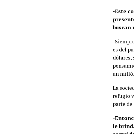
-Este c
presente
buscan 
-Siempre 
es del p
dólares,
pensamie
un millón
La socie
refugio 
parte de 
-Entonc
le brind