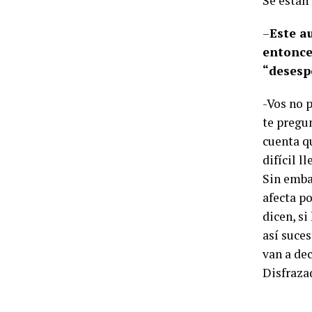
Se están
–
Este a
entonces
“desesp
-Vos no p
te pregun
cuenta q
difícil l
Sin embar
afecta p
dicen, si
así suce
van a de
Disfraza