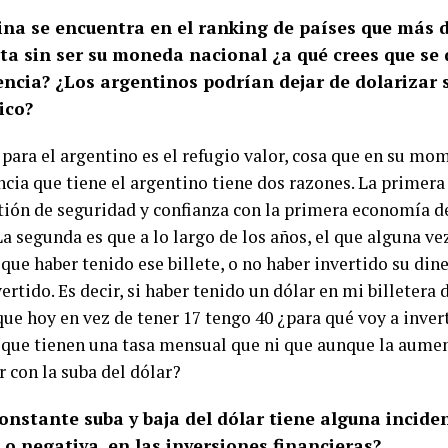
ina se encuentra en el ranking de países que más
ita sin ser su moneda nacional ¿a qué crees que se 
ncia? ¿
Los argentinos podrían dejar de dolarizar
ico?
 para el argentino es el refugio valor, cosa que en su mom
cia que tiene el argentino tiene dos razones. La primera
tión de seguridad y confianza con la primera economía 
a segunda es que a lo largo de los años, el que alguna ve
que haber tenido ese billete, o no haber invertido su din
ertido. Es decir, si haber tenido un dólar en mi billeter
que hoy en vez de tener 17 tengo 40 ¿para qué voy a inver
 que tienen una tasa mensual que ni que aunque la aume
 con la suba del dólar?
onstante suba y baja del dólar tiene alguna inciden
 o negativa, en las inversiones financieras?