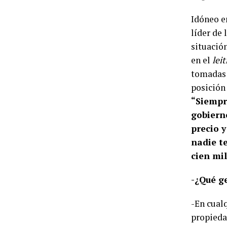
Idóneo en
líder de 
situación
en el
lei
tomadas 
posición 
“Siempre
gobiern
precio 
nadie te
cien mil
-¿Qué g
-En cual
propiedad