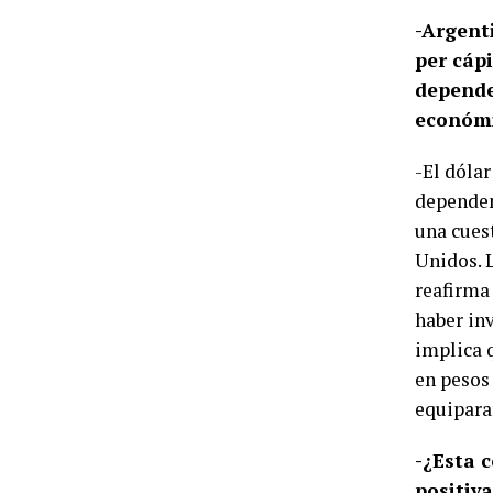
-Argent
per cáp
depende
económ
-El dólar
dependen
una cues
Unidos. L
reafirma 
haber inv
implica 
en pesos
equiparar
-¿Esta c
positiva