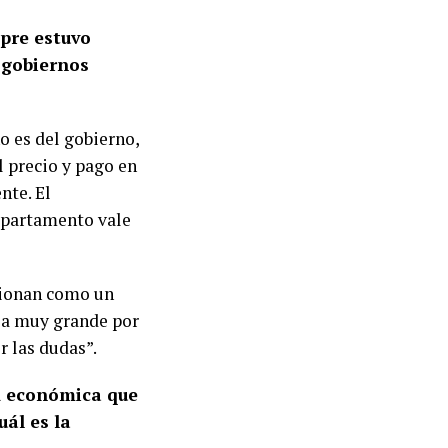
mpre estuvo
s gobiernos
o es del gobierno,
 precio y pago en
nte. El
departamento vale
cionan como un
ia muy grande por
r las dudas”.
ad económica que
uál es la