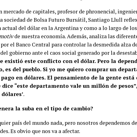
 mercado de capitales, profesor de phronencial, ingenier
la sociedad de Bolsa Futuro Bursátil, Santiago Llull refle
 actual del dólar en la Argentina y como a lo largo de los
tmotiv
de nuestra economía. Además, analiza las diferent
por el Banco Central para controlar la desmedida alza d
del gobierno ante el caos social generado por la desesta
 existió este conflicto con el dólar. Pero la depen
o, es del pueblo. Si yo me quiero comprar un depar
y pago en dólares. El pensamiento de la gente está 
 dice “este departamento vale un millón de pesos”, 
 dólares’
.
enera la suba en el tipo de cambio?
quier país del mundo nada, pero nosotros dependemos de
es. Es obvio que nos va a afectar.