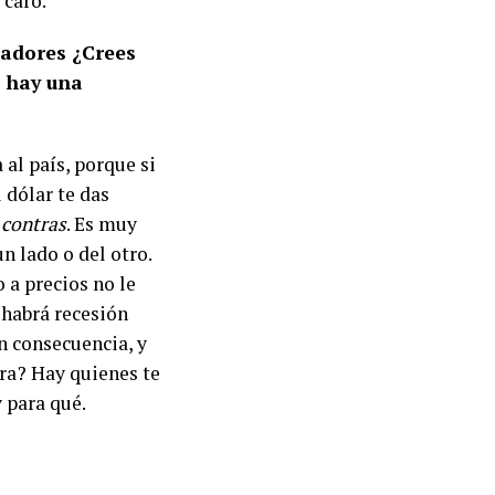
 caro.
tadores ¿Crees
o hay una
al país, porque si
 dólar te das
e
contras
. Es muy
un lado o del otro.
 a precios no le
 habrá recesión
n consecuencia, y
ra? Hay quienes te
 para qué.