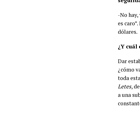
segurid
-No hay,
es caro”.
dólares.
¿Y cuál 
Dar estab
¿cómo va
toda est
Letes
, d
a una sub
constant