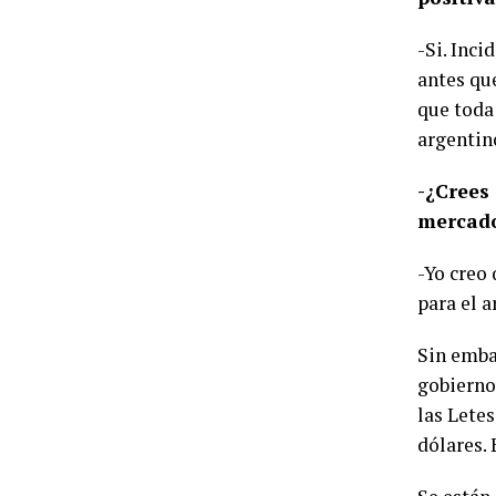
-Si. Inc
antes que
que toda
argentin
-¿Crees 
mercado
-Yo creo
para el 
Sin embar
gobierno
las Letes
dólares. 