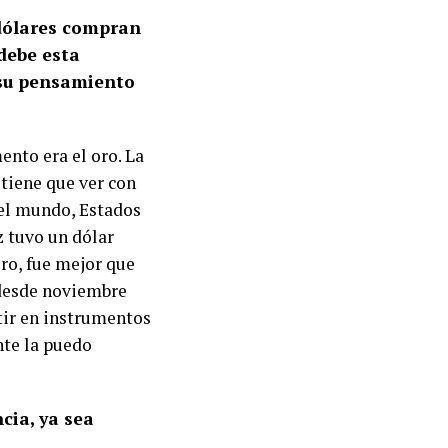
 dólares compran
debe esta
 su pensamiento
ento era el oro. La
 tiene que ver con
del mundo, Estados
z tuvo un dólar
ero, fue mejor que
a desde noviembre
tir en instrumentos
nte la puedo
cia, ya sea