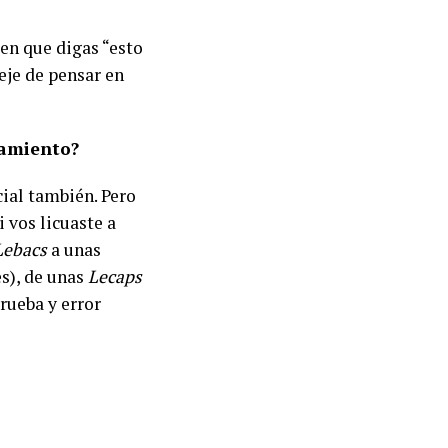
en que digas “esto
deje de pensar en
samiento?
cial también. Pero
 vos licuaste a
Lebacs
a unas
s), de unas
Lecaps
rueba y error