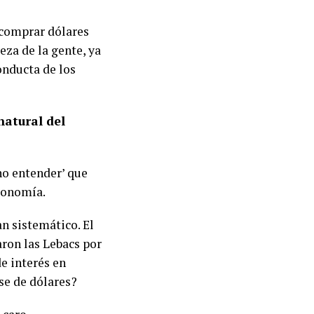
 comprar dólares
eza de la gente, ya
onducta de los
natural del
no entender’ que
economía.
an sistemático. El
ron las Lebacs por
de interés en
se de dólares?