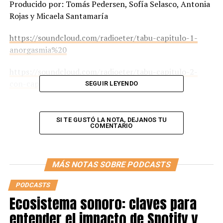
Producido por: Tomás Pedersen, Sofía Selasco, Antonia
Rojas y Micaela Santamaría
https://soundcloud.com/radioeter/tabu-capitulo-1-
anorgasmia%20
https://soundcloud.com/radioeter/tabu-capitulo-2-
con-capuchon-no-hay-ereccion
SEGUIR LEYENDO
https://soundcloud.com/radioeter/tabu-capitulo-3-
doctora-soy-portador
SI TE GUSTÓ LA NOTA, DEJANOS TU
COMENTARIO
https://soundcloud.com/radioeter/tabu-capitulo-4-
ninfomania
MÁS NOTAS SOBRE PODCASTS
https://soundcloud.com/radioeter/tabu-capitulo-5-el-
despertar
PODCASTS
Ecosistema sonoro: claves para
https://soundcloud.com/radioeter/tabu-capitulo-6-le-
entender el impacto de Spotify y
sucede-a-los-mejores