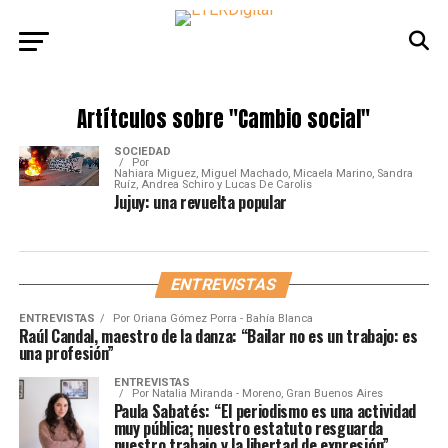
Artítculos sobre
"Cambio social"
SOCIEDAD
Por
Nahiara Miguez, Miguel Machado, Micaela Marino, Sandra
Ruíz, Andrea Schiro y Lucas De Carolis
Jujuy: una revuelta popular
ENTREVISTAS
ENTREVISTAS
Por
Oriana Gómez Porra - Bahía Blanca
Raúl Candal, maestro de la danza: “Bailar no es un trabajo: es
una profesión”
ENTREVISTAS
Por
Natalia Miranda - Moreno, Gran Buenos Aires
Paula Sabatés: “El periodismo es una actividad
muy pública; nuestro estatuto resguarda
nuestro trabajo y la libertad de expresión”