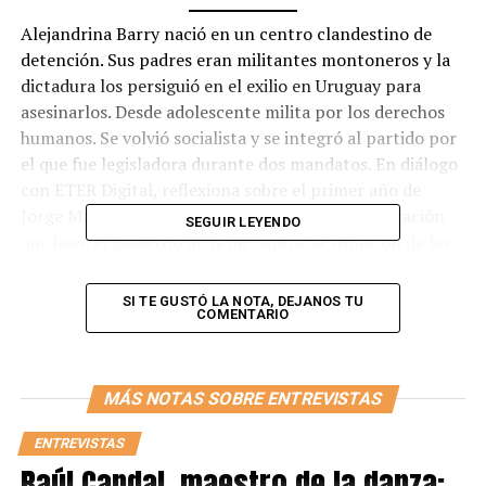
Alejandrina Barry nació en un centro clandestino de
detención. Sus padres eran militantes montoneros y la
dictadura los persiguió en el exilio en Uruguay para
asesinarlos. Desde adolescente milita por los derechos
humanos. Se volvió socialista y se integró al partido por
el que fue legisladora durante dos mandatos. En diálogo
con ETER Digital, reflexiona sobre el primer año de
Jorge Macri y Javier Milei en el poder, la reivindicación
SEGUIR LEYENDO
que hace el gobierno de la dictadura, la situación de las
mujeres ante el ajuste y la estrategia de la izquierda para
captar votantes descontentos con el gobierno.
SI TE GUSTÓ LA NOTA, DEJANOS TU
COMENTARIO
-¿Qué sentís cuando escuchás a funcionarios del
gobierno llamar terroristas a tus padres y al resto de
desaparecidos?
MÁS NOTAS SOBRE ENTREVISTAS
-La lucha contra la impunidad en Argentina fue muy
ENTREVISTAS
dura. Cuando entré a la secundaria y me enteré de que
Raúl Candal, maestro de la danza: