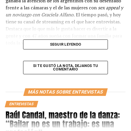
ganaba la atención de los argentinos con su desenfado
frente a las cámaras y el de las mujeres con
sex appeal y
un noviazgo con Graciela Alfano.
El tiempo pasó, y hoy
tiene su canal de streaming en el que hace entrevistas.
Destaca que lo que más le gusta hacer es divertir a la
gente y con 47 años sueña con formar una familia para
toda la vida.
SEGUIR LEYENDO
-Tuviste muchas parejas, grandes historias de amor.
¿Qué encontraste en Martina Vignolo que sea
SI TE GUSTÓ LA NOTA, DEJANOS TU
diferente al resto?
COMENTARIO
-Prefiero no hacer referencia a mi pasado por respeto,
lo que me doy cuenta ahora es que tuve grandes
MÁS NOTAS SOBRE ENTREVISTAS
historias pero evidentemente no eran de amor. Recién
hoy estoy viviendo una. Lo más importante que cambió
ENTREVISTAS
son las ganas de tener un hijo, una familia para siempre.
Raúl Candal, maestro de la danza:
En Mati encuentro paz, felicidad, armonía, complicidad,
“Bailar no es un trabajo: es una
juego, respeto.