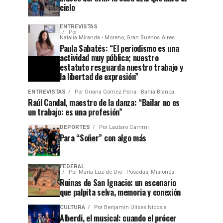
cielo
ENTREVISTAS
Por
Natalia Miranda - Moreno, Gran Buenos Aires
Paula Sabatés: “El periodismo es una
actividad muy pública; nuestro
estatuto resguarda nuestro trabajo y
la libertad de expresión”
ENTREVISTAS
Por
Oriana Gómez Porra - Bahía Blanca
Raúl Candal, maestro de la danza: “Bailar no es
un trabajo: es una profesión”
DEPORTES
Por
Lautaro Cammi
Para “Soñer” con algo más
FEDERAL
Por
María Luz de Dio - Posadas, Misiones
Ruinas de San Ignacio: un escenario
que palpita selva, memoria y conexión
CULTURA
Por
Benjamín Ulises Nicosia
Alberdi, el musical: cuando el prócer