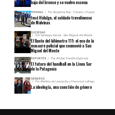
baja del bronce y se vuelve escena
FEDERAL
Por
Angelina Roa - Trevelin, Chubut
José Hidalgo, el soldado trevelinense
de Malvinas
SOCIEDAD
Por
Santiago García - San Miguel del Monte
El llanto del kilómetro 111: el eco de la
masacre policial que conmovió a San
Miguel del Monte
DEPORTES
Por
Ambar Fiorella Espinoza
El futuro del handball en la Línea Sur
de la Patagonia
GÉNEROS
Por
Martína de Leonardis y Francisco Lofiego
La ideología, una cuestión de género