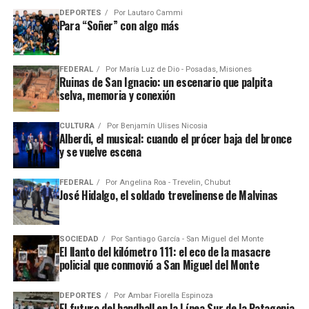
DEPORTES
Por
Lautaro Cammi
Para “Soñer” con algo más
FEDERAL
Por
María Luz de Dio - Posadas, Misiones
Ruinas de San Ignacio: un escenario que palpita
selva, memoria y conexión
CULTURA
Por
Benjamín Ulises Nicosia
Alberdi, el musical: cuando el prócer baja del bronce
y se vuelve escena
FEDERAL
Por
Angelina Roa - Trevelin, Chubut
José Hidalgo, el soldado trevelinense de Malvinas
SOCIEDAD
Por
Santiago García - San Miguel del Monte
El llanto del kilómetro 111: el eco de la masacre
policial que conmovió a San Miguel del Monte
DEPORTES
Por
Ambar Fiorella Espinoza
El futuro del handball en la Línea Sur de la Patagonia