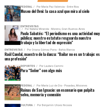
FEDERAL
Por
María Paz Valencia - Entre Ríos
Museo del Ovni: la casa azul que mira al cielo
ENTREVISTAS
Por
Natalia Miranda - Moreno, Gran Buenos Aires
Paula Sabatés: “El periodismo es una actividad muy
pública; nuestro estatuto resguarda nuestro
trabajo y la libertad de expresión”
ENTREVISTAS
Por
Oriana Gómez Porra - Bahía Blanca
Raúl Candal, maestro de la danza: “Bailar no es un trabajo: es
una profesión”
DEPORTES
Por
Lautaro Cammi
Para “Soñer” con algo más
FEDERAL
Por
María Luz de Dio - Posadas, Misiones
Ruinas de San Ignacio: un escenario que palpita
selva, memoria y conexión
CULTURA
Por
Benjamín Ulises Nicosia