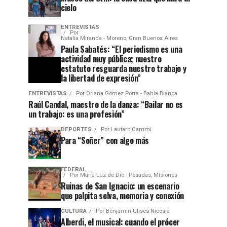
cielo
ENTREVISTAS
Por
Natalia Miranda - Moreno, Gran Buenos Aires
Paula Sabatés: “El periodismo es una
actividad muy pública; nuestro
estatuto resguarda nuestro trabajo y
la libertad de expresión”
ENTREVISTAS
Por
Oriana Gómez Porra - Bahía Blanca
Raúl Candal, maestro de la danza: “Bailar no es
un trabajo: es una profesión”
DEPORTES
Por
Lautaro Cammi
Para “Soñer” con algo más
FEDERAL
Por
María Luz de Dio - Posadas, Misiones
Ruinas de San Ignacio: un escenario
que palpita selva, memoria y conexión
CULTURA
Por
Benjamín Ulises Nicosia
Alberdi, el musical: cuando el prócer