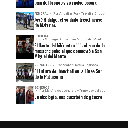
baja del bronce y se vuelve escena
FEDERAL
Por
Angelina Roa - Trevelin, Chubut
José Hidalgo, el soldado trevelinense
de Malvinas
SOCIEDAD
Por
Santiago García - San Miguel del Monte
El llanto del kilómetro 111: el eco de la
masacre policial que conmovió a San
Miguel del Monte
DEPORTES
Por
Ambar Fiorella Espinoza
El futuro del handball en la Línea Sur
de la Patagonia
GÉNEROS
Por
Martína de Leonardis y Francisco Lofiego
La ideología, una cuestión de género