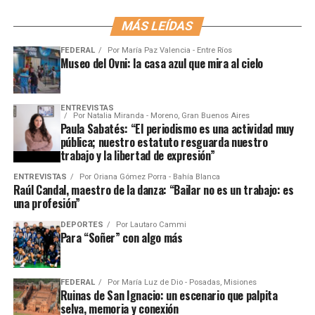
MÁS LEÍDAS
FEDERAL
Por
María Paz Valencia - Entre Ríos
Museo del Ovni: la casa azul que mira al cielo
ENTREVISTAS
Por
Natalia Miranda - Moreno, Gran Buenos Aires
Paula Sabatés: “El periodismo es una actividad muy
pública; nuestro estatuto resguarda nuestro
trabajo y la libertad de expresión”
ENTREVISTAS
Por
Oriana Gómez Porra - Bahía Blanca
Raúl Candal, maestro de la danza: “Bailar no es un trabajo: es
una profesión”
DEPORTES
Por
Lautaro Cammi
Para “Soñer” con algo más
FEDERAL
Por
María Luz de Dio - Posadas, Misiones
Ruinas de San Ignacio: un escenario que palpita
selva, memoria y conexión