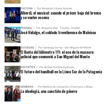
CULTURA
Por
Benjamín Ulises Nicosia
Alberdi, el musical: cuando el prócer baja del bronce
y se vuelve escena
FEDERAL
Por
Angelina Roa - Trevelin, Chubut
José Hidalgo, el soldado trevelinense de Malvinas
SOCIEDAD
Por
Santiago García - San Miguel del Monte
El llanto del kilómetro 111: el eco de la masacre
policial que conmovió a San Miguel del Monte
DEPORTES
Por
Ambar Fiorella Espinoza
El futuro del handball en la Línea Sur de la Patagonia
GÉNEROS
Por
Martína de Leonardis y Francisco Lofiego
La ideología, una cuestión de género