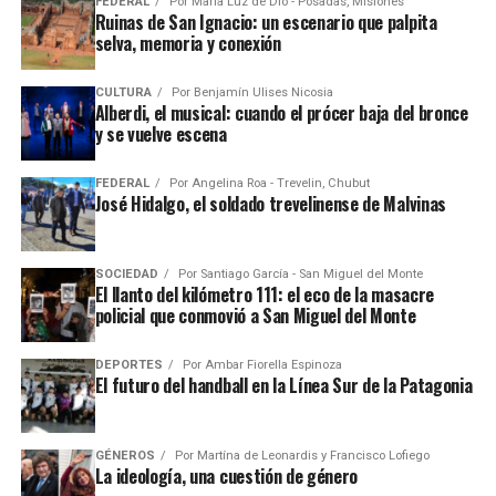
FEDERAL
Por
María Luz de Dio - Posadas, Misiones
Ruinas de San Ignacio: un escenario que palpita
selva, memoria y conexión
CULTURA
Por
Benjamín Ulises Nicosia
Alberdi, el musical: cuando el prócer baja del bronce
y se vuelve escena
FEDERAL
Por
Angelina Roa - Trevelin, Chubut
José Hidalgo, el soldado trevelinense de Malvinas
SOCIEDAD
Por
Santiago García - San Miguel del Monte
El llanto del kilómetro 111: el eco de la masacre
policial que conmovió a San Miguel del Monte
DEPORTES
Por
Ambar Fiorella Espinoza
El futuro del handball en la Línea Sur de la Patagonia
GÉNEROS
Por
Martína de Leonardis y Francisco Lofiego
La ideología, una cuestión de género