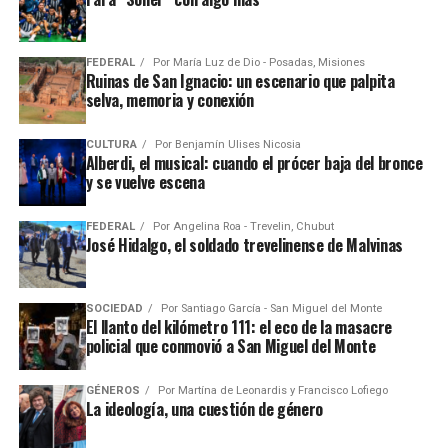
FEDERAL
Por
María Luz de Dio - Posadas, Misiones
Ruinas de San Ignacio: un escenario que palpita
selva, memoria y conexión
CULTURA
Por
Benjamín Ulises Nicosia
Alberdi, el musical: cuando el prócer baja del bronce
y se vuelve escena
FEDERAL
Por
Angelina Roa - Trevelin, Chubut
José Hidalgo, el soldado trevelinense de Malvinas
SOCIEDAD
Por
Santiago García - San Miguel del Monte
El llanto del kilómetro 111: el eco de la masacre
policial que conmovió a San Miguel del Monte
GÉNEROS
Por
Martína de Leonardis y Francisco Lofiego
La ideología, una cuestión de género