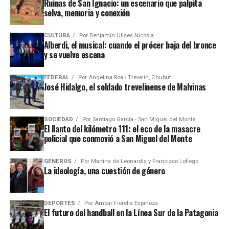
Ruinas de San Ignacio: un escenario que palpita
selva, memoria y conexión
CULTURA
Por
Benjamín Ulises Nicosia
Alberdi, el musical: cuando el prócer baja del bronce
y se vuelve escena
FEDERAL
Por
Angelina Roa - Trevelin, Chubut
José Hidalgo, el soldado trevelinense de Malvinas
SOCIEDAD
Por
Santiago García - San Miguel del Monte
El llanto del kilómetro 111: el eco de la masacre
policial que conmovió a San Miguel del Monte
GÉNEROS
Por
Martína de Leonardis y Francisco Lofiego
La ideología, una cuestión de género
DEPORTES
Por
Ambar Fiorella Espinoza
El futuro del handball en la Línea Sur de la Patagonia