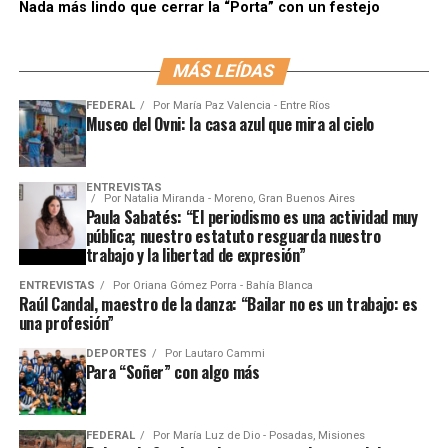
Nada más lindo que cerrar la “Porta” con un festejo
MÁS LEÍDAS
FEDERAL
Por
María Paz Valencia - Entre Ríos
Museo del Ovni: la casa azul que mira al cielo
ENTREVISTAS
Por
Natalia Miranda - Moreno, Gran Buenos Aires
Paula Sabatés: “El periodismo es una actividad muy
pública; nuestro estatuto resguarda nuestro
trabajo y la libertad de expresión”
ENTREVISTAS
Por
Oriana Gómez Porra - Bahía Blanca
Raúl Candal, maestro de la danza: “Bailar no es un trabajo: es
una profesión”
DEPORTES
Por
Lautaro Cammi
Para “Soñer” con algo más
FEDERAL
Por
María Luz de Dio - Posadas, Misiones