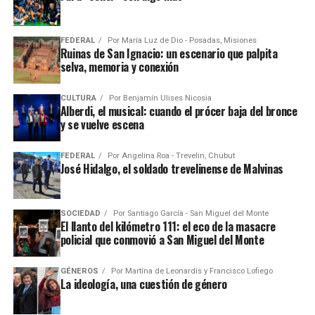
FEDERAL
Por
María Luz de Dio - Posadas, Misiones
Ruinas de San Ignacio: un escenario que palpita
selva, memoria y conexión
CULTURA
Por
Benjamín Ulises Nicosia
Alberdi, el musical: cuando el prócer baja del bronce
y se vuelve escena
FEDERAL
Por
Angelina Roa - Trevelin, Chubut
José Hidalgo, el soldado trevelinense de Malvinas
SOCIEDAD
Por
Santiago García - San Miguel del Monte
El llanto del kilómetro 111: el eco de la masacre
policial que conmovió a San Miguel del Monte
GÉNEROS
Por
Martína de Leonardis y Francisco Lofiego
La ideología, una cuestión de género