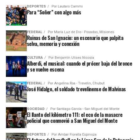
DEPORTES
Por
Lautaro Cammi
Para “Soñer” con algo más
FEDERAL
Por
María Luz de Dio - Posadas, Misiones
Ruinas de San Ignacio: un escenario que palpita
selva, memoria y conexión
CULTURA
Por
Benjamín Ulises Nicosia
Alberdi, el musical: cuando el prócer baja del bronce
y se vuelve escena
FEDERAL
Por
Angelina Roa - Trevelin, Chubut
José Hidalgo, el soldado trevelinense de Malvinas
SOCIEDAD
Por
Santiago García - San Miguel del Monte
El llanto del kilómetro 111: el eco de la masacre
policial que conmovió a San Miguel del Monte
DEPORTES
Por
Ambar Fiorella Espinoza