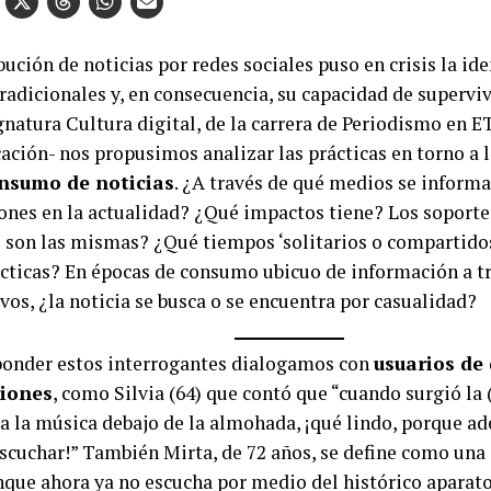
bución de noticias por redes sociales puso en crisis la id
radicionales y, en consecuencia, su capacidad de superviv
gnatura Cultura digital, de la carrera de Periodismo en 
ción- nos propusimos analizar las prácticas en torno a 
onsumo de noticias
. ¿A través de qué medios se informa
ones en la actualidad? ¿Qué impactos tiene? Los soporte
s son las mismas? ¿Qué tiempos ‘solitarios o compartidos
ácticas? En épocas de consumo ubicuo de información a t
vos, ¿la noticia se busca o se encuentra por casualidad?
ponder estos interrogantes dialogamos con
usuarios de 
iones
, como Silvia (64) que contó que “cuando surgió la 
a la música debajo de la almohada, ¡qué lindo, porque a
scuchar!” También Mirta, de 72 años, se define como una 
nque ahora ya no escucha por medio del histórico aparato