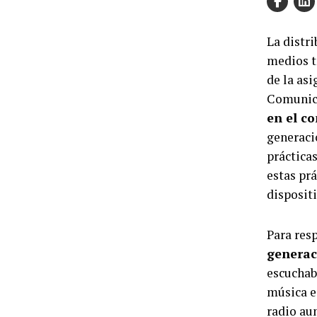
La distri
medios t
de la asi
Comunica
en el c
generaci
práctica
estas pr
dispositi
Para res
generac
escuchab
música e
radio au