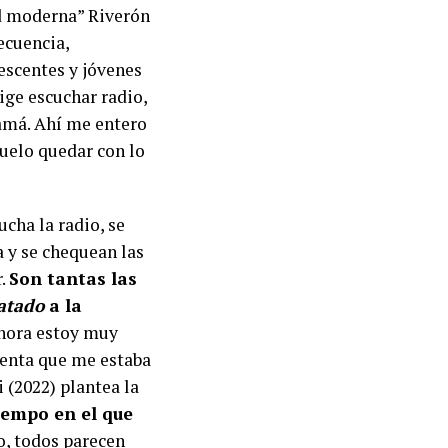
ad moderna” Riverón
ecuencia,
escentes y jóvenes
ige escuchar radio,
mamá. Ahí me entero
uelo quedar con lo
ucha la radio, se
a y se chequean las
r.
Son tantas las
atado
a la
ahora estoy muy
uenta que me estaba
 (2022) plantea la
iempo en el que
go, todos parecen