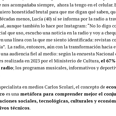
e nos acompañaba siempre, ahora la tengo en el celular. 
uiero honestidad brutal para que me digan qué saben, qu
écadas menos, Lucía (40) sí se informa por la radio a tra
nal, aunque también lo hace por Instagram: “No lo digo c
cial que uso, escucho una noticia en la radio y voy a cheq
n una línea con la que me siento identificada: revistas c
a”. La radio, entonces, aún con la transformación hacia e
 una audiencia fiel al medio: según la encuesta Naciona
es realizada en 2023 por el Ministerio de Cultura,
el 67%
 radio
; los programas musicales, informativos y deporti
.
specialista en medios Carlos Scolari, el concepto de
eco
ico
es una
metáfora para comprender mejor el conju
aciones sociales, tecnológicas, culturales y económ
ivos técnicos
.