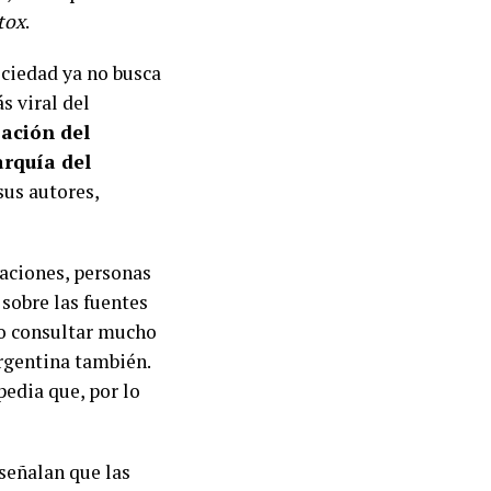
tox
.
ociedad ya no busca
s viral del
zación del
arquía del
sus autores,
raciones, personas
 sobre las fuentes
lo consultar mucho
Argentina también.
pedia que, por lo
señalan que las