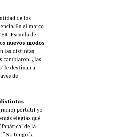
entidad de los
encia. En el marco
ETER -Escuela de
los
nuevos modos
n las distintas
s cambiaron, ¿las
’ le destinan a
ravés de
distintas
(radio) portátil yo
demás elegías qué
`fanática
´
de la
: “No tengo la