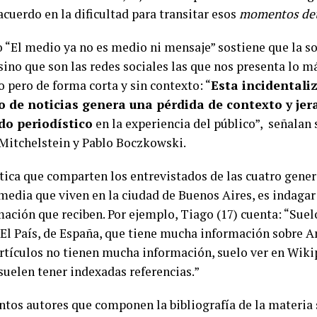
acuerdo en la dificultad para transitar esos
momentos de
o “El medio ya no es medio ni mensaje” sostiene que la s
sino que son las redes sociales las que nos presenta lo má
pero de forma corta y sin contexto: “
Esta incidentali
 de noticias genera una pérdida de contexto y jer
do periodístico
en la experiencia del público”,
señalan 
Mitchelstein y Pablo Boczkowski.
tica que comparten los entrevistados de las cuatro gene
media que viven en la ciudad de Buenos Aires, es indagar
mación que reciben. Por ejemplo, Tiago (17) cuenta: “Sue
o El País, de España, que tiene mucha información sobre 
 artículos no tienen mucha información, suelo ver en Wiki
 suelen tener indexadas referencias.”
intos autores que componen la bibliografía de la materia 