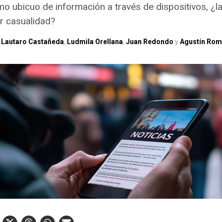
 ubicuo de información a través de dispositivos, ¿la
or casualidad?
,
Lautaro Castañeda
,
Ludmila Orellana
,
Juan Redondo
y
Agustín Rom