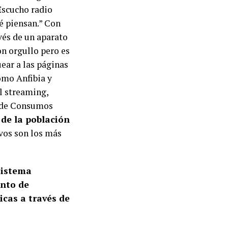
Escucho radio
é piensan.” Con
vés de un aparato
on orgullo pero es
uear a las páginas
omo Anfibia y
l streaming,
l de Consumos
 de la población
vos son los más
sistema
nto de
icas a través de