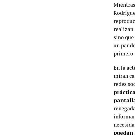
Mientras
Rodrígue
reproduc
realizan 
sino que
un par d
primero 
En la act
miran can
redes soc
práctic
pantall
renegada
informan
necesida
puedan 