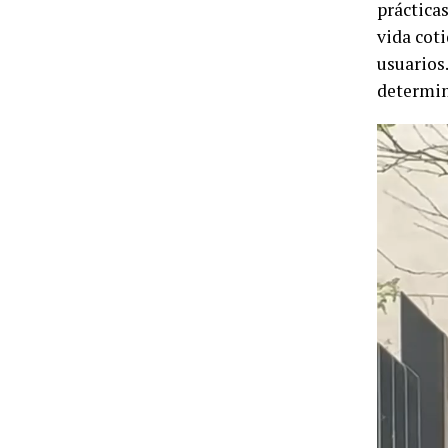
práctica
vida cot
usuarios.
determin