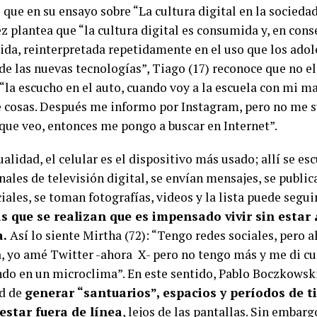
 que en su ensayo sobre “La cultura digital en la socied
z plantea que “la cultura digital es consumida y, en cons
ida, reinterpretada repetidamente en el uso que los adol
de las nuevas tecnologías”, Tiago (17) reconoce que no el
 “la escucho en el auto, cuando voy a la escuela con mi 
e cosas. Después me informo por Instagram, pero no me s
que veo, entonces me pongo a buscar en Internet”.
ualidad, el celular es el dispositivo más usado; allí se esc
ales de televisión digital, se envían mensajes, se public
iales, se toman fotografías, videos y la lista puede segui
as que se realizan que es impensado vivir sin estar
a.
Así lo siente Mirtha (72): “Tengo redes sociales, pero 
, yo amé Twitter -ahora X- pero no tengo más y me di c
do en un microclima”. En este sentido, Pablo Boczkowski
d de
generar “santuarios”, espacios y períodos de t
estar fuera de línea
, lejos de las pantallas. Sin embar