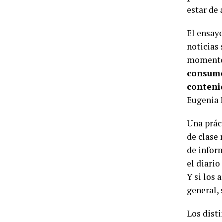
estar de 
El ensay
noticias 
momento 
consumo
conteni
Eugenia 
Una prác
de clase 
de infor
el diari
Y si los
general,
Los dist