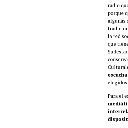
radio qu
porque q
algunas d
tradicio
la red so
que tiene
Sudestad
conserva
Cultural
escucha
elegidos
Para el e
mediát
interrel
disposit